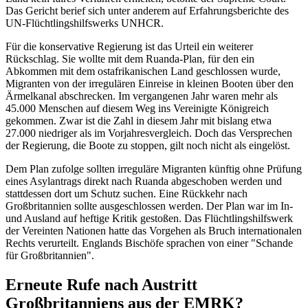
Das Gericht berief sich unter anderem auf Erfahrungsberichte des
UN-Flüchtlingshilfswerks UNHCR.
Für die konservative Regierung ist das Urteil ein weiterer
Rückschlag. Sie wollte mit dem Ruanda-Plan, für den ein
Abkommen mit dem ostafrikanischen Land geschlossen wurde,
Migranten von der irregulären Einreise in kleinen Booten über den
Ärmelkanal abschrecken. Im vergangenen Jahr waren mehr als
45.000 Menschen auf diesem Weg ins Vereinigte Königreich
gekommen. Zwar ist die Zahl in diesem Jahr mit bislang etwa
27.000 niedriger als im Vorjahresvergleich. Doch das Versprechen
der Regierung, die Boote zu stoppen, gilt noch nicht als eingelöst.
Dem Plan zufolge sollten irreguläre Migranten künftig ohne Prüfung
eines Asylantrags direkt nach Ruanda abgeschoben werden und
stattdessen dort um Schutz suchen. Eine Rückkehr nach
Großbritannien sollte ausgeschlossen werden. Der Plan war im In-
und Ausland auf heftige Kritik gestoßen. Das Flüchtlingshilfswerk
der Vereinten Nationen hatte das Vorgehen als Bruch internationalen
Rechts verurteilt. Englands Bischöfe sprachen von einer "Schande
für Großbritannien".
Erneute Rufe nach Austritt
Großbritanniens aus der EMRK?