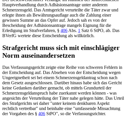
Hauptverhandlung durch Adhäsionsantrage unter anderem
Schmerzensgeld. Das Amtsgericht verurteilte die Täter zwar und
erlegte ihnen als Bewährungsauflage auch die Zahlung einer
gewissen Summe an das Opfer auf. Jedoch sah es von der
Bescheidung der Adhäsionsantrage mangels Eignung für die
Erledigung im Strafverfahren,
§
406
Abs.
1
Satz 6 StPO
, ab. Das
BVerfG
wertete diese Entscheidung als willkürlich.
Strafgericht muss sich mit einschlägiger
Norm auseinandersetzen
Das Verfassungsgericht zeigte eine Reihe von schweren Fehlern in
der Entscheidung auf. Das Absehen von der Entscheidung wegen
Ungeeignetheit sei bei einem Schmerzensgeldantrag schon nach
dem Gesetz ausgeschlossen. Darüber hinaus habe sich das Gericht
keine Gedanken darüber gemacht, ob mittels Grundurteil der
Schmerzensgeldanspruch habe zuerkannt werden können - was
angesichts der Verurteilung der Täter nahe gelegen hätte. Das Urteil
des Strafgerichts sei daher "unter keinem denkbaren Aspekt
rechtlich vertretbar" und beinhalte eine "umfassende Missachtung
der Vorgaben des
§
406
StPO
", so die Verfassungsrichter.