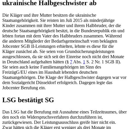
ukrainische Halbgeschwister ab
Die Kläger und ihre Mutter besitzen die ukrainische
Staatsangehörigkeit. Sie reisten im Juli 2015 als minderjährige
Kinder zusammen mit ihrer Mutter und ihrem Halbbruder, der die
deutsche Staatsangehörigkeit besitzt, in die Bundesrepublik ein und
lebten fortan mit dem Vater des Halbbruders zusammen. Während
die anderen Mitglieder der Bedarfsgemeinschaft vom beklagten
Jobcenter SGB II-Leistungen erhielten, lehnte es diese für die
Kläger zunächst ab. Sie seien von Grundsicherungsleistungen
ausgeschlossen, da sie sich seit der Einreise noch nicht drei Monate
in Deutschland aufgehalten hätten (
§
7
Abs.
1
S. 2 Nr. 1 SGB II
).
Sie seien auch keine Familienangehörigen im Sinn des
FreizügG/EU eines im Haushalt lebenden deutschen
Staatsangehörigen. Die Klage der Halbgeschwister dagegen war vor
dem
Sozialgericht Düsseldorf
erfolgreich. Dagegen legte das
Jobcenter Berufung ein.
LSG bestätigt SG
Das LSG hat die Berufung mit Ausnahme eines Teilzeitraumes, über
den noch ein Widerspruchsverfahren durchzuführen ist,
zurückgewiesen. Der Leistungsausschluss greife hier nicht ein.
Zwar hätten sich die Kläger erst weniger als drei Monate im