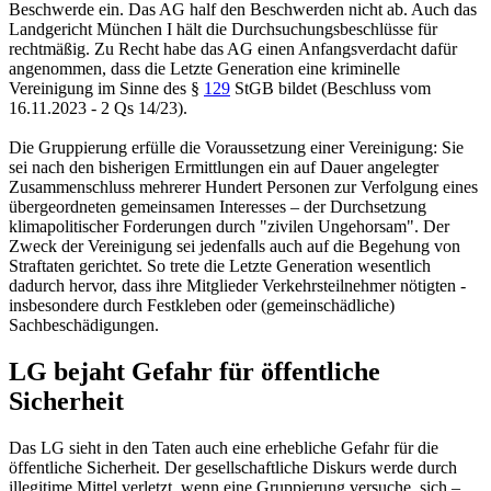
Beschwerde ein. Das AG half den Beschwerden nicht ab. Auch das
Landgericht München I
hält die Durchsuchungsbeschlüsse für
rechtmäßig. Zu Recht habe das AG einen Anfangsverdacht dafür
angenommen, dass die Letzte Generation eine kriminelle
Vereinigung im Sinne des §
129
StGB bildet (Beschluss vom
16.11.2023 - 2 Qs 14/23).
Die Gruppierung erfülle die Voraussetzung einer Vereinigung: Sie
sei nach den bisherigen Ermittlungen ein auf Dauer angelegter
Zusammenschluss mehrerer Hundert Personen zur Verfolgung eines
übergeordneten gemeinsamen Interesses – der Durchsetzung
klimapolitischer Forderungen durch "zivilen Ungehorsam". Der
Zweck der Vereinigung sei jedenfalls auch auf die Begehung von
Straftaten gerichtet. So trete die Letzte Generation wesentlich
dadurch hervor, dass ihre Mitglieder Verkehrsteilnehmer nötigten -
insbesondere durch Festkleben oder (gemeinschädliche)
Sachbeschädigungen.
LG bejaht Gefahr für öffentliche
Sicherheit
Das LG sieht in den Taten auch eine erhebliche Gefahr für die
öffentliche Sicherheit. Der gesellschaftliche Diskurs werde durch
illegitime Mittel verletzt, wenn eine Gruppierung versuche, sich –