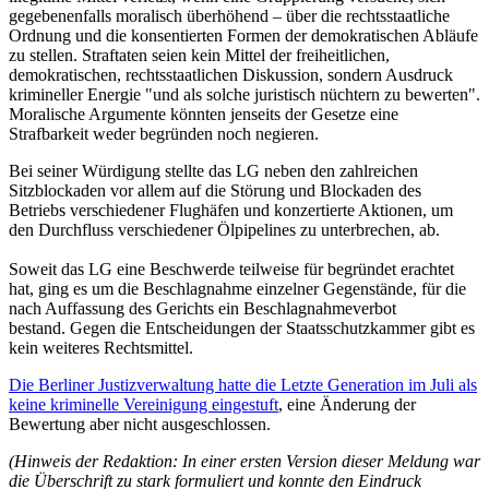
gegebenenfalls moralisch überhöhend – über die rechtsstaatliche
Ordnung und die konsentierten Formen der demokratischen Abläufe
zu stellen. Straftaten seien kein Mittel der freiheitlichen,
demokratischen, rechtsstaatlichen Diskussion, sondern Ausdruck
krimineller Energie "und als solche juristisch nüchtern zu bewerten".
Moralische Argumente könnten jenseits der Gesetze eine
Strafbarkeit weder begründen noch negieren.
Bei seiner Würdigung stellte das LG neben den zahlreichen
Sitzblockaden vor allem auf die Störung und Blockaden des
Betriebs verschiedener Flughäfen und konzertierte Aktionen, um
den Durchfluss verschiedener Ölpipelines zu unterbrechen, ab.
Soweit das LG eine Beschwerde teilweise für begründet erachtet
hat, ging es um die Beschlagnahme einzelner Gegenstände, für die
nach Auffassung des Gerichts ein Beschlagnahmeverbot
bestand. Gegen die Entscheidungen der Staatsschutzkammer gibt es
kein weiteres Rechtsmittel.
Die Berliner Justizverwaltung hatte die Letzte Generation im Juli als
keine kriminelle Vereinigung eingestuft
, eine Änderung der
Bewertung aber nicht ausgeschlossen.
(Hinweis der Redaktion: In einer ersten Version dieser Meldung war
die Überschrift zu stark formuliert und konnte den Eindruck