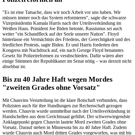
"Es ist eine Tatsache, dass wir noch Arbeit vor uns haben. Wir
müssen immer noch das System reformieren", sagte die schwarze
Vizepräsidentin Kamala Harris nach der Urteilsverkündung im
Weißen Haus. Präsident Joe Biden betonte, Rassismus sei auch
weiter "ein Schandfleck auf der Seele unserer Nation". Floyd
hinterlasse ein Vermächtnis des Friedens, der Gerechtigkeit und des
friedlichen Protests, sagte Biden. Er und Harris forderten den
Kongress mit Nachdruck auf, ein nach George Floyd benanntes
Gesetz für Polizeireformen zu verabschieden. Dafür wären aber
einige Stimmen der Republikaner im Senat nötig – was derzeit nicht
absehbar ist.
Bis zu 40 Jahre Haft wegen Mordes
"zweiten Grades ohne Vorsatz"
Mit Chauvins Verurteilung ist die klare Botschaft verbunden, dass
Polizisten auch für ihre Handlungen zur Rechenschaft gezogen
werden. Chauvin wurde unmittelbar nach der Urteilsverkündung in
Handschellen aus dem Gerichtssaal geführt. Der schwerwiegendste
Anklagepunkt gegen Chauvin lautete Mord zweiten Grades ohne
Vorsatz. Darauf stehen in Minnesota bis zu 40 Jahre Haft. Zudem
wurde Chauvin auch Mord dritten Grades vorgeworfen, was mit bis