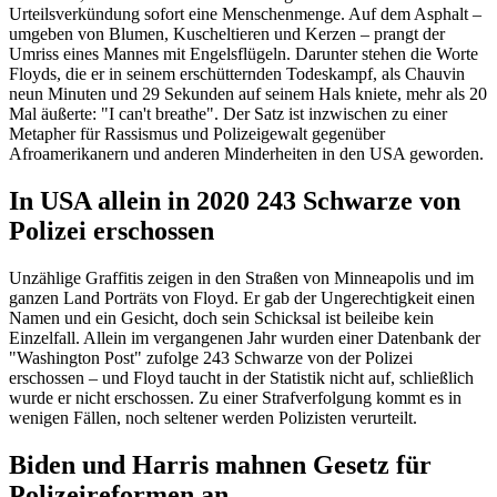
Urteilsverkündung sofort eine Menschenmenge. Auf dem Asphalt –
umgeben von Blumen, Kuscheltieren und Kerzen – prangt der
Umriss eines Mannes mit Engelsflügeln. Darunter stehen die Worte
Floyds, die er in seinem erschütternden Todeskampf, als Chauvin
neun Minuten und 29 Sekunden auf seinem Hals kniete, mehr als 20
Mal äußerte: "I can't breathe". Der Satz ist inzwischen zu einer
Metapher für Rassismus und Polizeigewalt gegenüber
Afroamerikanern und anderen Minderheiten in den USA geworden.
In USA allein in 2020 243 Schwarze von
Polizei erschossen
Unzählige Graffitis zeigen in den Straßen von Minneapolis und im
ganzen Land Porträts von Floyd. Er gab der Ungerechtigkeit einen
Namen und ein Gesicht, doch sein Schicksal ist beileibe kein
Einzelfall. Allein im vergangenen Jahr wurden einer Datenbank der
"Washington Post" zufolge 243 Schwarze von der Polizei
erschossen – und Floyd taucht in der Statistik nicht auf, schließlich
wurde er nicht erschossen. Zu einer Strafverfolgung kommt es in
wenigen Fällen, noch seltener werden Polizisten verurteilt.
Biden und Harris mahnen Gesetz für
Polizeireformen an