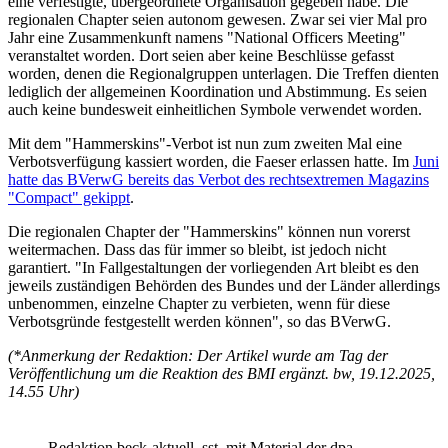
eine verfestigte, übergeordnete Organisation gegeben habe. Die
regionalen Chapter seien autonom gewesen. Zwar sei vier Mal pro
Jahr eine Zusammenkunft namens "National Officers Meeting"
veranstaltet worden. Dort seien aber keine Beschlüsse gefasst
worden, denen die Regionalgruppen unterlagen. Die Treffen dienten
lediglich der allgemeinen Koordination und Abstimmung. Es seien
auch keine bundesweit einheitlichen Symbole verwendet worden.
Mit dem "Hammerskins"-Verbot ist nun zum zweiten Mal eine
Verbotsverfügung kassiert worden, die Faeser erlassen hatte. Im
Juni
hatte das BVerwG bereits das Verbot des rechtsextremen Magazins
"Compact" gekippt
.
Die regionalen Chapter der "Hammerskins" können nun vorerst
weitermachen. Dass das für immer so bleibt, ist jedoch nicht
garantiert. "In Fallgestaltungen der vorliegenden Art bleibt es den
jeweils zuständigen Behörden des Bundes und der Länder allerdings
unbenommen, einzelne Chapter zu verbieten, wenn für diese
Verbotsgründe festgestellt werden können", so das
BVerwG
.
(*Anmerkung der Redaktion: Der Artikel wurde am Tag der
Veröffentlichung um die Reaktion des BMI ergänzt. bw, 19.12.2025,
14.55 Uhr)
Redaktion beck-aktuell, sst
mit Material der dpa