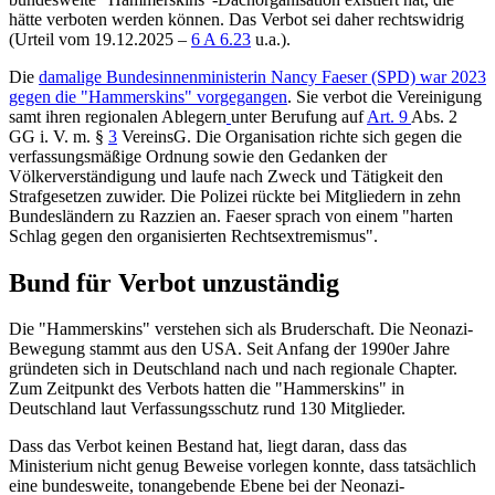
hätte verboten werden können. Das Verbot sei daher rechtswidrig
(
Urteil vom 19.12.2025 –
6 A 6.23
u.a.).
Die
damalige Bundesinnenministerin Nancy Faeser (SPD) war 2023
gegen die "Hammerskins" vorgegangen
. Sie verbot die Vereinigung
samt ihren regionalen Ablegern
unter Berufung auf
Art. 9
Abs. 2
GG i. V. m. §
3
VereinsG. Die Organisation richte sich gegen die
verfassungsmäßige Ordnung sowie den Gedanken der
Völkerverständigung und laufe nach Zweck und Tätigkeit den
Strafgesetzen zuwider. Die Polizei rückte bei Mitgliedern in zehn
Bundesländern zu Razzien an. Faeser sprach von einem "harten
Schlag gegen den organisierten Rechtsextremismus".
Bund für Verbot unzuständig
Die "Hammerskins" verstehen sich als Bruderschaft. Die Neonazi-
Bewegung stammt aus den USA. Seit Anfang der 1990er Jahre
gründeten sich in Deutschland nach und nach regionale Chapter.
Zum Zeitpunkt des Verbots hatten die "Hammerskins" in
Deutschland laut Verfassungsschutz rund 130 Mitglieder.
Dass das Verbot keinen Bestand hat, liegt daran, dass das
Ministerium nicht genug Beweise vorlegen konnte, dass tatsächlich
eine bundesweite, tonangebende Ebene bei der Neonazi-