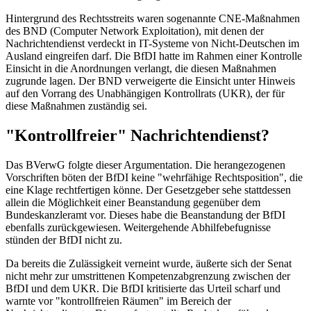
Hintergrund des Rechtsstreits waren sogenannte CNE-Maßnahmen
des BND (Computer Network Exploitation), mit denen der
Nachrichtendienst verdeckt in IT-Systeme von Nicht-Deutschen im
Ausland eingreifen darf. Die BfDI hatte im Rahmen einer Kontrolle
Einsicht in die Anordnungen verlangt, die diesen Maßnahmen
zugrunde lagen. Der BND verweigerte die Einsicht unter Hinweis
auf den Vorrang des Unabhängigen Kontrollrats (UKR), der für
diese Maßnahmen zuständig sei.
"Kontrollfreier" Nachrichtendienst?
Das
BVerwG
folgte dieser Argumentation. Die herangezogenen
Vorschriften böten der BfDI keine "wehrfähige Rechtsposition", die
eine Klage rechtfertigen könne. Der Gesetzgeber sehe stattdessen
allein die Möglichkeit einer Beanstandung gegenüber dem
Bundeskanzleramt vor. Dieses habe die Beanstandung der BfDI
ebenfalls zurückgewiesen. Weitergehende Abhilfebefugnisse
stünden der BfDI nicht zu.
Da bereits die Zulässigkeit verneint wurde, äußerte sich der Senat
nicht mehr zur umstrittenen Kompetenzabgrenzung zwischen der
BfDI und dem UKR. Die BfDI kritisierte das Urteil scharf und
warnte vor "kontrollfreien Räumen" im Bereich der