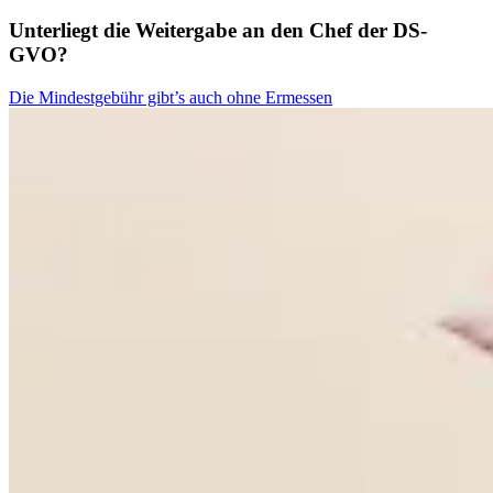
Unterliegt die Weitergabe an den Chef der DS-
GVO?
Die Mindestgebühr gibt’s auch ohne Ermessen