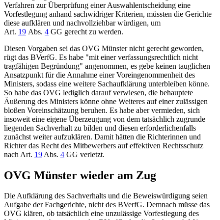
Verfahren zur Überprüfung einer Auswahlentscheidung eine
Vorfestlegung anhand sachwidriger Kriterien, müssten die Gerichte
diese aufklären und nachvollziehbar würdigen, um
Art.
19
Abs.
4
GG gerecht zu werden.
Diesen Vorgaben sei das
OVG Münster
nicht gerecht geworden,
rügt das BVerfG. Es habe "mit einer verfassungsrechtlich nicht
tragfähigen Begründung" angenommen, es gebe keinen tauglichen
Ansatzpunkt für die Annahme einer Voreingenommenheit des
Ministers, sodass eine weitere Sachaufklärung unterbleiben könne.
So habe das OVG lediglich darauf verwiesen, die behauptete
Äußerung des Ministers könne ohne Weiteres auf einer zulässigen
bloßen Voreinschätzung beruhen. Es habe aber vermieden, sich
insoweit eine eigene Überzeugung von dem tatsächlich zugrunde
liegenden Sachverhalt zu bilden und diesen erforderlichenfalls
zunächst weiter aufzuklären. Damit hätten die Richterinnen und
Richter das Recht des Mitbewerbers auf effektiven Rechtsschutz
nach
Art.
19
Abs.
4
GG
verletzt.
OVG Münster wieder am Zug
Die Aufklärung des Sachverhalts und die Beweiswürdigung seien
Aufgabe der Fachgerichte, nicht des BVerfG. Demnach müsse das
OVG klären, ob tatsächlich eine unzulässige Vorfestlegung des