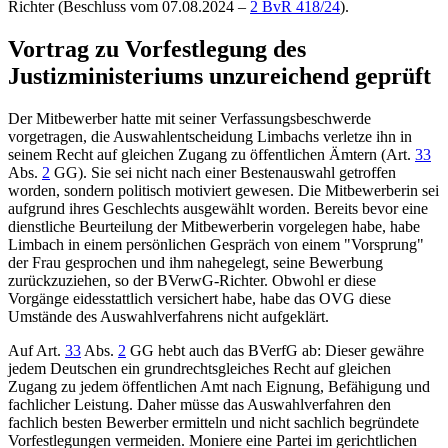
Richter
(Beschluss vom 07.08.2024 –
2 BvR 418/24
).
Vortrag zu Vorfestlegung des
Justizministeriums unzureichend geprüft
Der Mitbewerber hatte mit seiner Verfassungsbeschwerde
vorgetragen, die Auswahlentscheidung Limbachs verletze ihn in
seinem Recht auf gleichen Zugang zu öffentlichen Ämtern (
Art.
33
Abs.
2
GG
). Sie sei nicht nach einer Bestenauswahl getroffen
worden, sondern politisch motiviert gewesen. Die Mitbewerberin sei
aufgrund ihres Geschlechts ausgewählt worden. Bereits bevor eine
dienstliche Beurteilung der Mitbewerberin vorgelegen habe, habe
Limbach in einem persönlichen Gespräch von einem "Vorsprung"
der Frau gesprochen und ihm nahegelegt, seine Bewerbung
zurückzuziehen, so der BVerwG-Richter. Obwohl er diese
Vorgänge eidesstattlich versichert habe, habe das OVG diese
Umstände des Auswahlverfahrens nicht aufgeklärt.
Auf
Art.
33
Abs.
2
GG
hebt auch das
BVerfG
ab: Dieser gewähre
jedem Deutschen ein grundrechtsgleiches Recht auf gleichen
Zugang zu jedem öffentlichen Amt nach Eignung, Befähigung und
fachlicher Leistung. Daher müsse das Auswahlverfahren den
fachlich besten Bewerber ermitteln und nicht sachlich begründete
Vorfestlegungen vermeiden. Moniere eine Partei im gerichtlichen