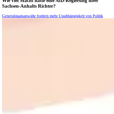
Wie viel Macht hätte eine AfD-Regierung über
Sachsen-Anhalts Richter?
Generalstaatsanwälte fordern mehr Unabhängigkeit von Politik