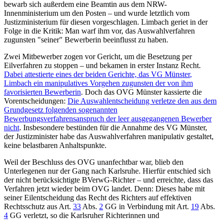
bewarb sich außerdem eine Beamtin aus dem NRW-
Innenministerium um den Posten – und wurde letztlich vom
Justizministerium für diesen vorgeschlagen. Limbach geriet in der
Folge in die Kritik: Man warf ihm vor, das Auswahlverfahren
zugunsten "seiner" Bewerberin beeinflusst zu haben.
Zwei Mitbewerber zogen vor Gericht, um die Besetzung per
Eilverfahren zu stoppen – und bekamen in erster Instanz Recht.
Dabei attestierte eines der beiden Gerichte, das
VG Münster
,
Limbach ein manipulatives Vorgehen zugunsten der von ihm
favorisierten Bewerberin
. Doch das
OVG Münster
kassierte die
Vorentscheidungen:
Die Auswahlentscheidung verletze den aus dem
Grundgesetz folgenden sogenannten
Bewerbungsverfahrensanspruch der leer ausgegangenen Bewerber
nicht
. Insbesondere bestünden für die Annahme des
VG Münster
,
der Justizminister habe das Auswahlverfahren manipulativ gestaltet,
keine belastbaren Anhaltspunkte.
Weil der Beschluss des OVG unanfechtbar war, blieb den
Unterlegenen nur der Gang nach Karlsruhe. Hierfür entschied sich
der nicht berücksichtigte BVerwG-Richter – und erreichte, dass das
Verfahren jetzt wieder beim OVG landet. Denn: Dieses habe mit
seiner Eilentscheidung das Recht des Richters auf effektiven
Rechtsschutz aus
Art.
33
Abs.
2
GG
in Verbindung mit
Art.
19
Abs.
4
GG
verletzt, so die Karlsruher Richterinnen und