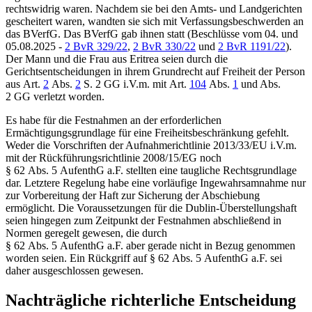
rechtswidrig waren. Nachdem sie bei den Amts- und Landgerichten
gescheitert waren, wandten sie sich mit Verfassungsbeschwerden an
das
BVerfG
. Das
BVerfG
gab ihnen statt (Beschlüsse vom 04. und
05.08.2025 -
2 BvR 329/22
,
2 BvR 330/22
und
2 BvR 1191/22
).
Der Mann und die Frau aus Eritrea seien durch die
Gerichtsentscheidungen in ihrem Grundrecht auf Freiheit der Person
aus
Art.
2
Abs.
2
S. 2 GG
i.V.m. mit
Art.
104
Abs.
1
und Abs.
2 GG
verletzt worden.
Es habe für die Festnahmen an der erforderlichen
Ermächtigungsgrundlage für eine Freiheitsbeschränkung gefehlt.
Weder die Vorschriften der Aufnahmerichtlinie 2013/33/EU i.V.m.
mit der Rückführungsrichtlinie 2008/15/EG noch
§ 62 Abs. 5 AufenthG
a.F. stellten eine taugliche Rechtsgrundlage
dar. Letztere Regelung habe eine vorläufige Ingewahrsamnahme nur
zur Vorbereitung der Haft zur Sicherung der Abschiebung
ermöglicht. Die Voraussetzungen für die Dublin-Überstellungshaft
seien hingegen zum Zeitpunkt der Festnahmen abschließend in
Normen geregelt gewesen, die durch
§ 62 Abs. 5 AufenthG
a.F. aber gerade nicht in Bezug genommen
worden seien. Ein Rückgriff auf
§ 62 Abs. 5 AufenthG
a.F. sei
daher ausgeschlossen gewesen.
Nachträgliche richterliche Entscheidung