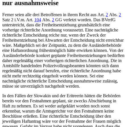
nur ausnahmsweise
Ferner seien alle drei Betroffenen in ihrem Recht aus
Art.
2
Abs.
2
Satz 2 i.V.m. Art.
104
Abs.
2
GG
verletzt worden. Das
BVerfG
unterstreicht, dass die Freiheitsentziehung grundsätzlich eine
vorherige richterliche Anordnung voraussetzt. Eine nachträgliche
richterliche Entscheidung reiche nur, wenn der Zweck der
Freiheitsentziehung bei Abwarten der Entscheidung nicht erreichbar
wäre. Maßgeblich sei der Zeitpunkt, zu dem die Ausländerbehörde
eine Haftanordnung frühestmöglich hätte erwirken können. Von der
Ausländerbehörde konkret geplante Freiheitsentziehungen bedürften
daher regelmäßig einer vorherigen richterlichen Anordnung. Die in
Amtshilfe handelnden Polizeivollzugsbeamten könnten sich dann
regelmäßig nicht darauf berufen, eine richterliche Anordnung habe
nicht mehr rechtzeitig eingeholt werden können. Sei eine
nachträgliche richterliche Entscheidung ausnahmsweise zulässig,
müsse sie unverzüglich nachgeholt werden.
In den Fällen der Slowakin und der Eritreerin hätten die Behörden
bereits vor den Festnahmen geplant, sie zwecks Abschiebung in
Haft zu nehmen. Es sei weder aufgeklärt worden noch sonst
erkennbar, warum die Amtsgerichte vor den Festnahmen keine
Beschlüsse erließen. Eine richterliche Entscheidung über den
jeweiligen Haftantrag wäre vor der Festnahme der Frauen möglich
gewesen. Gefahr im Verzug habe nicht vorgelegen. Auch dass die