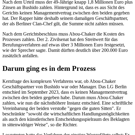
Nach dem Urteil muss der 49-Jährige knapp 1,8 Millionen Euro plus
Zinsen an Bushido zahlen. Hintergrund ist, dass es aus Sicht des
Gerichts keinen Managementvertrag zwischen den beiden gegeben
hat. Der Rapper hätte deshalb seinem damaligen Geschäftspartner,
der als Berliner Clan-Chef gilt, die Summe nicht zahlen müssen.
Nach dem Gerichtsbeschluss muss Abou-Chaker die Kosten des
Prozesses zahlen. Der 2. Zivilsenat hat den Streitwert für das
Berufungsverfahren auf etwas über 3 Millionen Euro festgesetzt,
wie der Sprecher sagte. Damit dürften deutlich über 200.000 Euro
zusätzlich anfallen.
Darum ging es in dem Prozess
Kernfrage des komplexen Verfahrens war, ob Abou-Chaker
Geschäftspartner von Bushido war oder Manager. Das
LG Berlin
entschied im September 2023, dass es keinen Managementvertrag
zwischen den beiden gegeben habe. Darum muss Abou-Chaker
zahlen, wie nun die nächsthöhere Instanz entschied. Eine schriftliche
Vereinbarung der beiden verstoße "gegen die guten Sitten". Er
beschränkte "sowohl die wirtschaftlichen Handlungsmöglichkeiten
als auch den künstlerischen Entscheidungsspielraum des Beklagten
in sittenwidriger Weise", so die Richter.
Losgetreten hatte das Verfahren der einstige Weggefährte selbst: Er