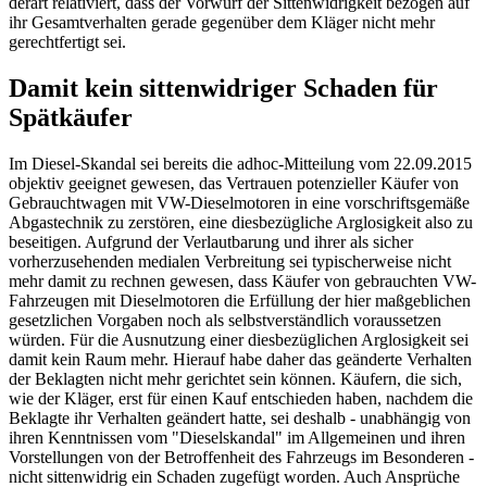
derart relativiert, dass der Vorwurf der Sittenwidrigkeit bezogen auf
ihr Gesamtverhalten gerade gegenüber dem Kläger nicht mehr
gerechtfertigt sei.
Damit kein sittenwidriger Schaden für
Spätkäufer
Im Diesel-Skandal sei bereits die adhoc-Mitteilung vom 22.09.2015
objektiv geeignet gewesen, das Vertrauen potenzieller Käufer von
Gebrauchtwagen mit VW-Dieselmotoren in eine vorschriftsgemäße
Abgastechnik zu zerstören, eine diesbezügliche Arglosigkeit also zu
beseitigen. Aufgrund der Verlautbarung und ihrer als sicher
vorherzusehenden medialen Verbreitung sei typischerweise nicht
mehr damit zu rechnen gewesen, dass Käufer von gebrauchten VW-
Fahrzeugen mit Dieselmotoren die Erfüllung der hier maßgeblichen
gesetzlichen Vorgaben noch als selbstverständlich voraussetzen
würden. Für die Ausnutzung einer diesbezüglichen Arglosigkeit sei
damit kein Raum mehr. Hierauf habe daher das geänderte Verhalten
der Beklagten nicht mehr gerichtet sein können. Käufern, die sich,
wie der Kläger, erst für einen Kauf entschieden haben, nachdem die
Beklagte ihr Verhalten geändert hatte, sei deshalb - unabhängig von
ihren Kenntnissen vom "Dieselskandal" im Allgemeinen und ihren
Vorstellungen von der Betroffenheit des Fahrzeugs im Besonderen -
nicht sittenwidrig ein Schaden zugefügt worden. Auch Ansprüche