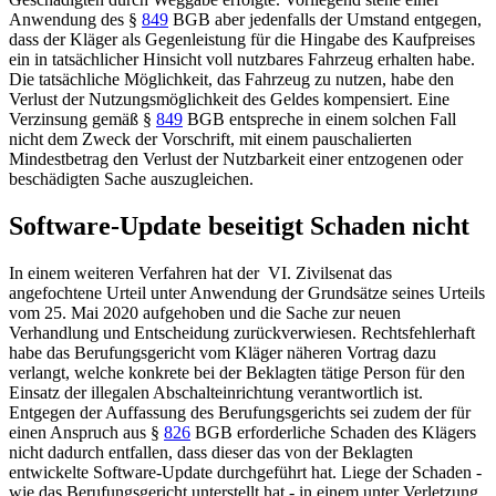
Anwendung des
§
849
BGB
aber jedenfalls der Umstand entgegen,
dass der Kläger als Gegenleistung für die Hingabe des Kaufpreises
ein in tatsächlicher Hinsicht voll nutzbares Fahrzeug erhalten habe.
Die tatsächliche Möglichkeit, das Fahrzeug zu nutzen, habe den
Verlust der Nutzungsmöglichkeit des Geldes kompensiert. Eine
Verzinsung gemäß
§
849
BGB
entspreche in einem solchen Fall
nicht dem Zweck der Vorschrift, mit einem pauschalierten
Mindestbetrag den Verlust der Nutzbarkeit einer entzogenen oder
beschädigten Sache auszugleichen.
Software-Update beseitigt Schaden nicht
In einem weiteren Verfahren hat der VI. Zivilsenat das
angefochtene Urteil unter Anwendung der Grundsätze seines Urteils
vom 25. Mai 2020 aufgehoben und die Sache zur neuen
Verhandlung und Entscheidung zurückverwiesen. Rechtsfehlerhaft
habe das Berufungsgericht vom Kläger näheren Vortrag dazu
verlangt, welche konkrete bei der Beklagten tätige Person für den
Einsatz der illegalen Abschalteinrichtung verantwortlich ist.
Entgegen der Auffassung des Berufungsgerichts sei zudem der für
einen Anspruch aus
§
826
BGB
erforderliche Schaden des Klägers
nicht dadurch entfallen, dass dieser das von der Beklagten
entwickelte Software-Update durchgeführt hat. Liege der Schaden -
wie das Berufungsgericht unterstellt hat - in einem unter Verletzung