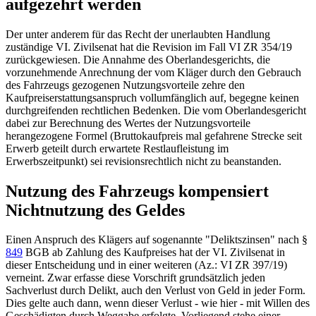
aufgezehrt werden
Der unter anderem für das Recht der unerlaubten Handlung
zuständige VI. Zivilsenat hat die Revision im Fall
VI ZR 354/19
zurückgewiesen. Die Annahme des Oberlandesgerichts, die
vorzunehmende Anrechnung der vom Kläger durch den Gebrauch
des Fahrzeugs gezogenen Nutzungsvorteile zehre den
Kaufpreiserstattungsanspruch vollumfänglich auf, begegne keinen
durchgreifenden rechtlichen Bedenken. Die vom Oberlandesgericht
dabei zur Berechnung des Wertes der Nutzungsvorteile
herangezogene Formel (Bruttokaufpreis mal gefahrene Strecke seit
Erwerb geteilt durch erwartete Restlaufleistung im
Erwerbszeitpunkt) sei revisionsrechtlich nicht zu beanstanden.
Nutzung des Fahrzeugs kompensiert
Nichtnutzung des Geldes
Einen Anspruch des Klägers auf sogenannte "Deliktszinsen" nach
§
849
BGB
ab Zahlung des Kaufpreises hat der VI. Zivilsenat in
dieser Entscheidung und in einer weiteren (Az.:
VI ZR 397/19
)
verneint. Zwar erfasse diese Vorschrift grundsätzlich jeden
Sachverlust durch Delikt, auch den Verlust von Geld in jeder Form.
Dies gelte auch dann, wenn dieser Verlust - wie hier - mit Willen des
Geschädigten durch Weggabe erfolgte. Vorliegend stehe einer