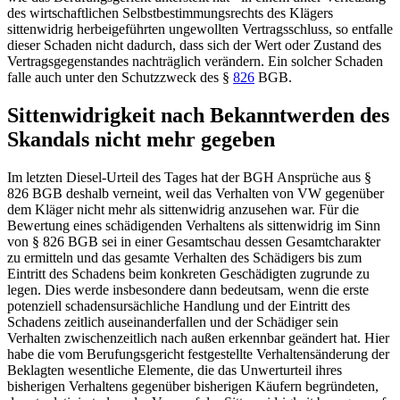
des wirtschaftlichen Selbstbestimmungsrechts des Klägers
sittenwidrig herbeigeführten ungewollten Vertragsschluss, so entfalle
dieser Schaden nicht dadurch, dass sich der Wert oder Zustand des
Vertragsgegenstandes nachträglich verändern. Ein solcher Schaden
falle auch unter den Schutzzweck des
§
826
BGB
.
Sittenwidrigkeit nach Bekanntwerden des
Skandals nicht mehr gegeben
Im letzten Diesel-Urteil des Tages hat der BGH Ansprüche aus §
826 BGB deshalb verneint, weil das Verhalten von VW gegenüber
dem Kläger nicht mehr als sittenwidrig anzusehen war. Für die
Bewertung eines schädigenden Verhaltens als sittenwidrig im Sinn
von § 826 BGB sei in einer Gesamtschau dessen Gesamtcharakter
zu ermitteln und das gesamte Verhalten des Schädigers bis zum
Eintritt des Schadens beim konkreten Geschädigten zugrunde zu
legen. Dies werde insbesondere dann bedeutsam, wenn die erste
potenziell schadensursächliche Handlung und der Eintritt des
Schadens zeitlich auseinanderfallen und der Schädiger sein
Verhalten zwischenzeitlich nach außen erkennbar geändert hat. Hier
habe die vom Berufungsgericht festgestellte Verhaltensänderung der
Beklagten wesentliche Elemente, die das Unwerturteil ihres
bisherigen Verhaltens gegenüber bisherigen Käufern begründeten,