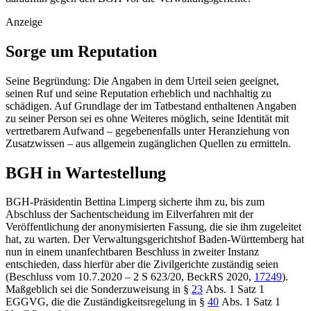
Anzeige
Sorge um Reputation
Seine Begründung: Die Angaben in dem Urteil seien geeignet,
seinen Ruf und seine Reputation erheblich und nachhaltig zu
schädigen. Auf Grundlage der im Tatbestand enthaltenen Angaben
zu seiner Person sei es ohne Weiteres möglich, seine Identität mit
vertretbarem Aufwand – gegebenenfalls unter Heranziehung von
Zusatzwissen – aus allgemein zugänglichen Quellen zu ermitteln.
BGH
in Wartestellung
BGH
-Präsidentin Bettina Limperg sicherte ihm zu, bis zum
Abschluss der Sachentscheidung im Eilverfahren mit der
Veröffentlichung der anonymisierten Fassung, die sie ihm zugeleitet
hat, zu warten. Der
Verwaltungsgerichtshof Baden-Württemberg
hat
nun in einem unanfechtbaren Beschluss in zweiter Instanz
entschieden, dass hierfür aber die Zivilgerichte zuständig seien
(Beschluss vom 10.7.2020 – 2 S 623/20
,
BeckRS 2020,
17249
).
Maßgeblich sei die Sonderzuweisung in
§
23
Abs. 1 Satz 1
EGGVG
, die die Zuständigkeitsregelung in
§
40
Abs. 1 Satz 1