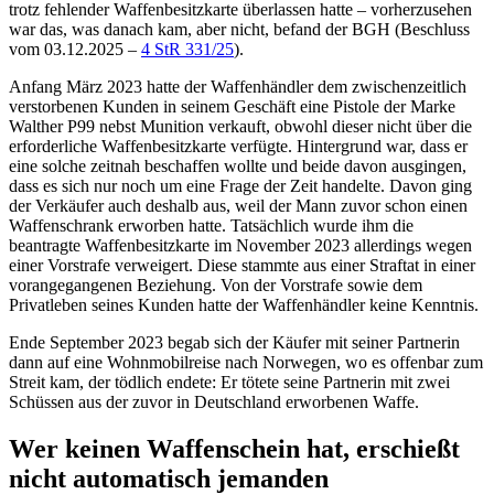
trotz fehlender Waffenbesitzkarte überlassen hatte – vorherzusehen
war das, was danach kam, aber nicht, befand der BGH (Beschluss
vom 03.12.2025 –
4 StR 331/25
).
Anfang März 2023 hatte der Waffenhändler dem zwischenzeitlich
verstorbenen Kunden in seinem Geschäft eine Pistole der Marke
Walther P99 nebst Munition verkauft, obwohl dieser nicht über die
erforderliche Waffenbesitzkarte verfügte. Hintergrund war, dass er
eine solche zeitnah beschaffen wollte und beide davon ausgingen,
dass es sich nur noch um eine Frage der Zeit handelte. Davon ging
der Verkäufer auch deshalb aus, weil der Mann zuvor schon einen
Waffenschrank erworben hatte. Tatsächlich wurde ihm die
beantragte Waffenbesitzkarte im November 2023 allerdings wegen
einer Vorstrafe verweigert. Diese stammte aus einer Straftat in einer
vorangegangenen Beziehung. Von der Vorstrafe sowie dem
Privatleben seines Kunden hatte der Waffenhändler keine Kenntnis.
Ende September 2023 begab sich der Käufer mit seiner Partnerin
dann auf eine Wohnmobilreise nach Norwegen, wo es offenbar zum
Streit kam, der tödlich endete: Er tötete seine Partnerin mit zwei
Schüssen aus der zuvor in Deutschland erworbenen Waffe.
Wer keinen Waffenschein hat, erschießt
nicht automatisch jemanden