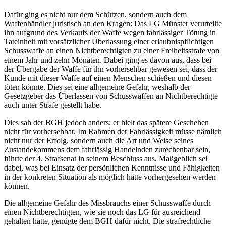
Dafür ging es nicht nur dem Schützen, sondern auch dem
Waffenhändler juristisch an den Kragen: Das
LG Münster
verurteilte
ihn aufgrund des Verkaufs der Waffe wegen fahrlässiger Tötung in
Tateinheit mit vorsätzlicher Überlassung einer erlaubnispflichtigen
Schusswaffe an einen Nichtberechtigten zu einer Freiheitsstrafe von
einem Jahr und zehn Monaten. Dabei ging es davon aus, dass bei
der Übergabe der Waffe für ihn vorhersehbar gewesen sei, dass der
Kunde mit dieser Waffe auf einen Menschen schießen und diesen
töten könnte. Dies sei eine allgemeine Gefahr, weshalb der
Gesetzgeber das Überlassen von Schusswaffen an Nichtberechtigte
auch unter Strafe gestellt habe.
Dies sah der
BGH
jedoch anders; er hielt das spätere Geschehen
nicht für vorhersehbar. Im Rahmen der Fahrlässigkeit müsse nämlich
nicht nur der Erfolg, sondern auch die Art und Weise seines
Zustandekommens dem fahrlässig Handelnden zurechenbar sein,
führte der 4. Strafsenat in seinem Beschluss aus. Maßgeblich sei
dabei, was bei Einsatz der persönlichen Kenntnisse und Fähigkeiten
in der konkreten Situation als möglich hätte vorhergesehen werden
können.
Die allgemeine Gefahr des Missbrauchs einer Schusswaffe durch
einen Nichtberechtigten, wie sie noch das LG für ausreichend
gehalten hatte, genügte dem
BGH
dafür nicht. Die strafrechtliche