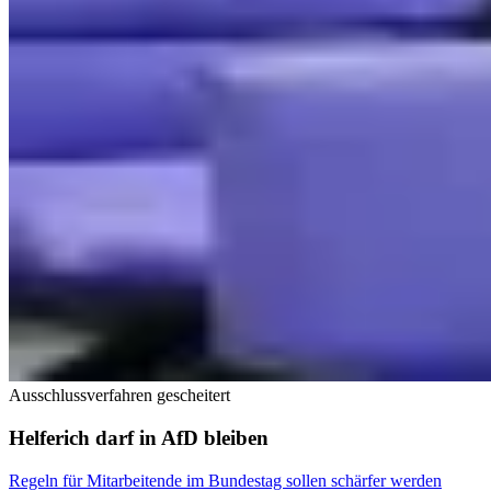
Ausschlussverfahren gescheitert
Helferich darf in AfD bleiben
Regeln für Mitarbeitende im Bundestag sollen schärfer werden