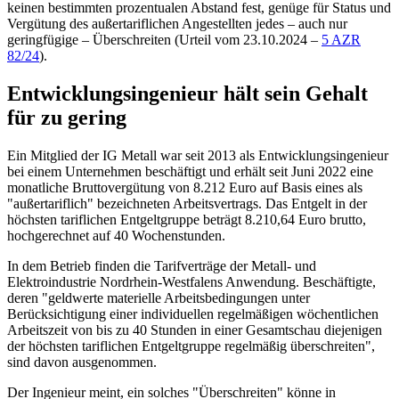
keinen bestimmten prozentualen Abstand fest, genüge für Status und
Vergütung des außertariflichen Angestellten jedes – auch nur
geringfügige – Überschreiten (Urteil vom 23.10.2024 –
5 AZR
82/24
).
Entwicklungsingenieur hält sein Gehalt
für zu gering
Ein Mitglied der IG Metall war seit 2013 als Entwicklungsingenieur
bei einem Unternehmen beschäftigt und erhält seit Juni 2022 eine
monatliche Bruttovergütung von 8.212 Euro auf Basis eines als
"außertariflich" bezeichneten Arbeitsvertrags. Das Entgelt in der
höchsten tariflichen Entgeltgruppe beträgt 8.210,64 Euro brutto,
hochgerechnet auf 40 Wochenstunden.
In dem Betrieb finden die Tarifverträge der Metall- und
Elektroindustrie Nordrhein-Westfalens Anwendung. Beschäftigte,
deren "geldwerte materielle Arbeitsbedingungen unter
Berücksichtigung einer individuellen regelmäßigen wöchentlichen
Arbeitszeit von bis zu 40 Stunden in einer Gesamtschau diejenigen
der höchsten tariflichen Entgeltgruppe regelmäßig überschreiten",
sind davon ausgenommen.
Der Ingenieur meint, ein solches "Überschreiten" könne in