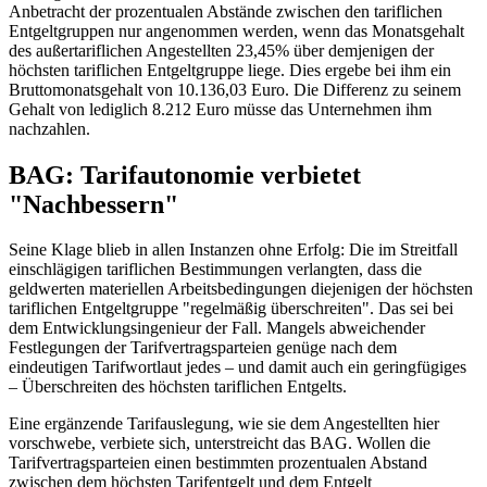
Anbetracht der prozentualen Abstände zwischen den tariflichen
Entgeltgruppen nur angenommen werden, wenn das Monatsgehalt
des außertariflichen Angestellten 23,45% über demjenigen der
höchsten tariflichen Entgeltgruppe liege. Dies ergebe bei ihm ein
Bruttomonatsgehalt von 10.136,03 Euro. Die Differenz zu seinem
Gehalt von lediglich 8.212 Euro müsse das Unternehmen ihm
nachzahlen.
BAG: Tarifautonomie verbietet
"Nachbessern"
Seine Klage blieb in allen Instanzen ohne Erfolg: Die im Streitfall
einschlägigen tariflichen Bestimmungen verlangten, dass die
geldwerten materiellen Arbeitsbedingungen diejenigen der höchsten
tariflichen Entgeltgruppe "regelmäßig überschreiten". Das sei bei
dem Entwicklungsingenieur der Fall. Mangels abweichender
Festlegungen der Tarifvertragsparteien genüge nach dem
eindeutigen Tarifwortlaut jedes – und damit auch ein geringfügiges
– Überschreiten des höchsten tariflichen Entgelts.
Eine ergänzende Tarifauslegung, wie sie dem Angestellten hier
vorschwebe, verbiete sich, unterstreicht das
BAG
. Wollen die
Tarifvertragsparteien einen bestimmten prozentualen Abstand
zwischen dem höchsten Tarifentgelt und dem Entgelt