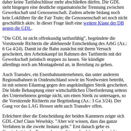
daher keine Tarifabschlüsse mehr abschließen dürfen. Die GDL
sieht hingegen eine deutliche organisatorische Trennung zwischen
Gewerkschaft und Genossenschaft. Zudem arbeite bislang noch
kein Lokführer für die Fair Train; die Genossenschaft sei noch nicht
geschäftlich aktiv. In dieser Frage läuft eine
weitere Klage der DB
gegen die GDL
.
"Die GDL ist nicht offenkundig tarifunfähig", begründete die
Vorsitzende Richterin die ablehnende Entscheidung des ArbG (Az.:
6 Ga 4/24). Damit ist die Bahn zunächst mit ihrem Versuch
gescheitert, den Arbeitskampf im Rahmen des Tarifstreits mit der
Gewerkschaft juristisch stoppen zu lassen. Sie kündigte
allerdings noch am Montagabend an, in Berufung zu gehen.
Auch Transdev, ein Eisenbahnunternehmen, das unter anderem
Regionalbahnen in Ostdeutschland sowie im Nordwesten betreibt,
ist mit seinem Eilantrag gegen den angekündigten Streik gescheitert.
Die bloße Behauptung einer wirtschaftlichen Überforderung seitens
des Unternehmens genüge nicht, um einen Streik zu untersagen, so
die Vorsitzende Richterin zur Begründung (Az.: 3 Ga 3/24). Der
Gang vor das LAG Hessen steht auch Transdev offen.
Erleichtert über die Entscheidung der beiden Kammern zeigte sich
GDL-Chef Claus Weselsky. "Aber wir wissen, dass das ganze
Verfahren in die zweite Instanz geht." Erst danach gebe es