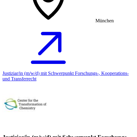
München
Justiziar/in (m/w/d) mit Schwerpunkt Forschungs-, Kooperations-
und Transferrecht