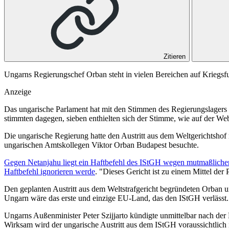
Zitieren
Ungarns Regierungschef Orban steht in vielen Bereichen auf Kriegsfuß 
Anzeige
Das ungarische Parlament hat mit den Stimmen des Regierungslagers d
stimmten dagegen, sieben enthielten sich der Stimme, wie auf der Web
Die ungarische Regierung hatte den Austritt aus dem Weltgerichtshof
ungarischen Amtskollegen Viktor Orban Budapest besuchte.
Gegen Netanjahu liegt ein Haftbefehl des IStGH wegen mutmaßlicher 
Haftbefehl ignorieren werde
. "Dieses Gericht ist zu einem Mittel der
Den geplanten Austritt aus dem Weltstrafgericht begründeten Orban u
Ungarn wäre das erste und einzige EU-Land, das den IStGH verlässt.
Ungarns Außenminister Peter Szijjarto kündigte unmittelbar nach der
Wirksam wird der ungarische Austritt aus dem IStGH voraussichtlich 