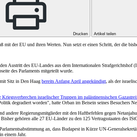
Drucken
Artikel teilen
mit der EU und ihren Werten. Nun setzt er einen Schritt, der die bishe
en Austritt des EU-Landes aus dem Internationalen Strafgerichtshof (I
seite des Parlaments mitgeteilt wurde.
 mit Sitz in Den Haag
bereits Anfang April angekündigt
, als der israel
Kriegsverbrechen israelischer Truppen im palästinensischen Gazastreif
 Politik degradiert worden", hatte Orban im Beisein seines Besuchers N
nd andere Regierungsmitglieder mit den Haftbefehlen gegen Netanjahu 
 Bisher gehören alle 27 EU-Länder zu den 125 Vertragsstaaten des IS
 Parlamentsabstimmung an, dass Budapest in Kürze UN-Generalsekretär 
in einem Jahr.