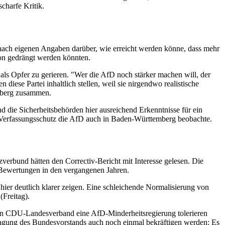
charfe Kritik.
 nach eigenen Angaben darüber, wie erreicht werden könne, dass mehr
on gedrängt werden könnten.
als Opfer zu gerieren. "Wer die AfD noch stärker machen will, der
diese Partei inhaltlich stellen, weil sie nirgendwo realistische
lberg zusammen.
die Sicherheitsbehörden hier ausreichend Erkenntnisse für ein
er Verfassungsschutz die AfD auch in Baden-Württemberg beobachte.
verbund hätten den Correctiv-Bericht mit Interesse gelesen. Die
 Bewertungen in den vergangenen Jahren.
er deutlich klarer zeigen. Eine schleichende Normalisierung von
(Freitag).
kein CDU-Landesverband eine AfD-Minderheitsregierung tolerieren
tagung des Bundesvorstands auch noch einmal bekräftigen werden: Es