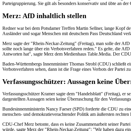
Parteigruppierung. Sie gilt als besonders konservativ und übte an de
Merz: AfD inhaltlich stellen
Redner war bei dem Potsdamer Treffen Martin Sellner, lange Kopf der
Ausländer und sogar Menschen mit deutschem Pass Deutschland verl
Merz sagte der "Rhein-Neckar-Zeitung" (Freitag), man solle der AfD 
sollte noch lange über ein Verbotsverfahren reden." Es gelte, die AfD 
Antworten hat", sagte Merz dem Medienhaus Table.Media. Der CDU-
Baden-Württembergs Innenminister Thomas Strobl (CDU) schließt ein 
Verbotsverfahren sehen, dann ist die Frage eines Verbots der Parte
Verfassungsschützer: Aussagen keine Übe
Verfassungsschützer Kramer sagte dem "Handelsblatt" (Freitag), er s
dargestellten Aussagen seien keine Überraschung für den Verfassung
Bundesinnenministerin Nancy Faeser (SPD) forderte die CDU zu einer
menschen- und demokratieverachtender Politik am äußersten rechten Ra
CDU-Chef Merz betonte, dass es keine Zusammenarbeit seiner Partei 
würde, sagte Merz der "Rhein-Neckar-Zeitung": "Wir haben dazu ein