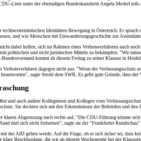
r CDU-Linie unter der ehemaligen Bundeskanzlerin Angela Merkel teils s
 rechtsextremistischen Identitären Bewegung in Österreich. Er sprach
assen, und wie Menschen mit Einwanderungsgeschichte zur Assimilati
nicht dabei helfen, sich im Rahmen eines Verbotsverfahrens auch noch 
mit politischen und nicht juristischen Mitteln zu bekämpfen. "Wir müssen 
Bundesvorstand kommt ab diesem Freitag zu seiner Klausur in Heide
Verbotsverfahren dagegen nicht aus. "Wenn der Verfassungsschutz und 
i zu beantworten", sagte Strobl dem SWR. Es gebe gute Gründe, dass d
rraschung
elbst und auch andere Kolleginnen und Kollegen vom Verfassungsschutz
sschutz. Sie deckten sich mit den Erkenntnissen der Behörden und den
 klaren Abgrenzung nach rechts auf. "Die CDU-Führung könnte sich hi
nd darf sich nicht fortsetzen", sagte sie der "Frankfurter Rundschau" 
mit der AfD geben werde. Auf die Frage, ob er sich sicher sei, dass 
e klare Beschlusslage, die wir an diesem Wochenende bei der Klausur