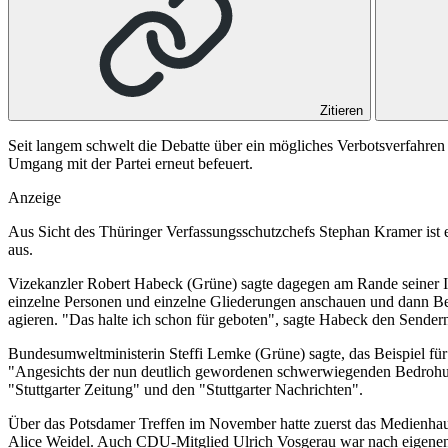
Zitieren
Seit langem schwelt die Debatte über ein mögliches Verbotsverfahren
Umgang mit der Partei erneut befeuert.
Anzeige
Aus Sicht des Thüringer Verfassungsschutzchefs Stephan Kramer ist 
aus.
Vizekanzler Robert Habeck (Grüne) sagte dagegen am Rande seiner Is
einzelne Personen und einzelne Gliederungen anschauen und dann Be
agieren. "Das halte ich schon für geboten", sagte Habeck den Sender
Bundesumweltministerin Steffi Lemke (Grüne) sagte, das Beispiel für g
"Angesichts der nun deutlich gewordenen schwerwiegenden Bedrohungs
"Stuttgarter Zeitung" und den "Stuttgarter Nachrichten".
Über das Potsdamer Treffen im November hatte zuerst das Medienhaus 
Alice Weidel. Auch CDU-Mitglied Ulrich Vosgerau war nach eigenen