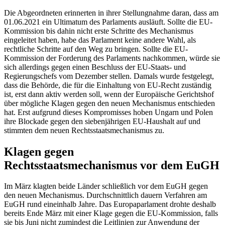
Die Abgeordneten erinnerten in ihrer Stellungnahme daran, dass am
01.06.2021 ein Ultimatum des Parlaments ausläuft. Sollte die EU-
Kommission bis dahin nicht erste Schritte des Mechanismus
eingeleitet haben, habe das Parlament keine andere Wahl, als
rechtliche Schritte auf den Weg zu bringen. Sollte die EU-
Kommission der Forderung des Parlaments nachkommen, würde sie
sich allerdings gegen einen Beschluss der EU-Staats- und
Regierungschefs vom Dezember stellen. Damals wurde festgelegt,
dass die Behörde, die für die Einhaltung von EU-Recht zuständig
ist, erst dann aktiv werden soll, wenn der Europäische Gerichtshof
über mögliche Klagen gegen den neuen Mechanismus entschieden
hat. Erst aufgrund dieses Kompromisses hoben Ungarn und Polen
ihre Blockade gegen den siebenjährigen EU-Haushalt auf und
stimmten dem neuen Rechtsstaatsmechanismus zu.
Klagen gegen
Rechtsstaatsmechanismus vor dem
EuGH
Im März klagten beide Länder schließlich vor dem
EuGH
gegen
den neuen Mechanismus. Durchschnittlich dauern Verfahren am
EuGH
rund eineinhalb Jahre. Das Europaparlament drohte deshalb
bereits Ende März mit einer Klage gegen die EU-Kommission, falls
sie bis Juni nicht zumindest die Leitlinien zur Anwendung der