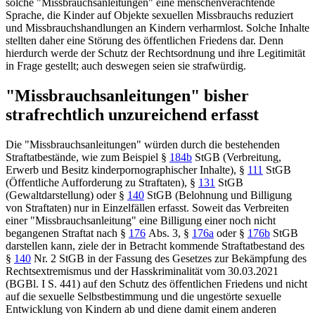
solche "Missbrauchsanleitungen" eine menschenverachtende
Sprache, die Kinder auf Objekte sexuellen Missbrauchs reduziert
und Missbrauchshandlungen an Kindern verharmlost. Solche Inhalte
stellten daher eine Störung des öffentlichen Friedens dar. Denn
hierdurch werde der Schutz der Rechtsordnung und ihre Legitimität
in Frage gestellt; auch deswegen seien sie strafwürdig.
"Missbrauchsanleitungen" bisher
strafrechtlich unzureichend erfasst
Die "Missbrauchsanleitungen" würden durch die bestehenden
Straftatbestände, wie zum Beispiel
§
184b
StGB
(Verbreitung,
Erwerb und Besitz kinderpornographischer Inhalte),
§
111
StGB
(Öffentliche Aufforderung zu Straftaten),
§
131
StGB
(Gewaltdarstellung) oder
§
140
StGB
(Belohnung und Billigung
von Straftaten) nur in Einzelfällen erfasst. Soweit das Verbreiten
einer "Missbrauchsanleitung" eine Billigung einer noch nicht
begangenen Straftat nach
§
176
Abs. 3
,
§
176a
oder §
176b
StGB
darstellen kann, ziele der in Betracht kommende Straftatbestand des
§
140
Nr. 2 StGB
in der Fassung des Gesetzes zur Bekämpfung des
Rechtsextremismus und der Hasskriminalität vom 30.03.2021
(
BGBl. I S. 441
) auf den Schutz des öffentlichen Friedens und nicht
auf die sexuelle Selbstbestimmung und die ungestörte sexuelle
Entwicklung von Kindern ab und diene damit einem anderen