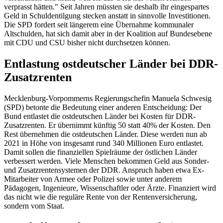
verprasst hätten." Seit Jahren müssten sie deshalb ihr eingespartes
Geld in Schuldentilgung stecken anstatt in sinnvolle Investitionen.
Die SPD fordert seit längerem eine Übernahme kommunaler
Altschulden, hat sich damit aber in der Koalition auf Bundesebene
mit CDU und CSU bisher nicht durchsetzen können.
Entlastung ostdeutscher Länder bei DDR-
Zusatzrenten
Mecklenburg-Vorpommerns Regierungschefin Manuela Schwesig
(SPD) betonte die Bedeutung einer anderen Entscheidung: Der
Bund entlastet die ostdeutschen Länder bei Kosten für DDR-
Zusatzrenten. Er übernimmt künftig 50 statt 40% der Kosten. Den
Rest übernehmen die ostdeutschen Länder. Diese werden nun ab
2021 in Höhe von insgesamt rund 340 Millionen Euro entlastet.
Damit sollen die finanziellen Spielräume der östlichen Länder
verbessert werden. Viele Menschen bekommen Geld aus Sonder-
und Zusatzrentensystemen der DDR. Anspruch haben etwa Ex-
Mitarbeiter von Armee oder Polizei sowie unter anderem
Pädagogen, Ingenieure, Wissenschaftler oder Ärzte. Finanziert wird
das nicht wie die reguläre Rente von der Rentenversicherung,
sondern vom Staat.