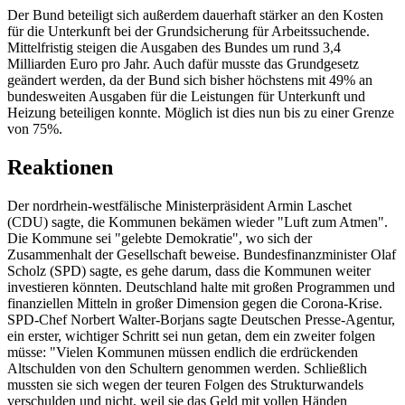
Der Bund beteiligt sich außerdem dauerhaft stärker an den Kosten
für die Unterkunft bei der Grundsicherung für Arbeitssuchende.
Mittelfristig steigen die Ausgaben des Bundes um rund 3,4
Milliarden Euro pro Jahr. Auch dafür musste das Grundgesetz
geändert werden, da der Bund sich bisher höchstens mit 49% an
bundesweiten Ausgaben für die Leistungen für Unterkunft und
Heizung beteiligen konnte. Möglich ist dies nun bis zu einer Grenze
von 75%.
Reaktionen
Der nordrhein-westfälische Ministerpräsident Armin Laschet
(CDU) sagte, die Kommunen bekämen wieder "Luft zum Atmen".
Die Kommune sei "gelebte Demokratie", wo sich der
Zusammenhalt der Gesellschaft beweise. Bundesfinanzminister Olaf
Scholz (SPD) sagte, es gehe darum, dass die Kommunen weiter
investieren könnten. Deutschland halte mit großen Programmen und
finanziellen Mitteln in großer Dimension gegen die Corona-Krise.
SPD-Chef Norbert Walter-Borjans sagte Deutschen Presse-Agentur,
ein erster, wichtiger Schritt sei nun getan, dem ein zweiter folgen
müsse: "Vielen Kommunen müssen endlich die erdrückenden
Altschulden von den Schultern genommen werden. Schließlich
mussten sie sich wegen der teuren Folgen des Strukturwandels
verschulden und nicht, weil sie das Geld mit vollen Händen