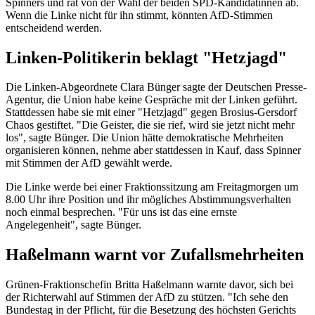
Spinners und rät von der Wahl der beiden SPD-Kandidatinnen ab.
Wenn die Linke nicht für ihn stimmt, könnten AfD-Stimmen
entscheidend werden.
Linken-Politikerin beklagt "Hetzjagd"
Die Linken-Abgeordnete Clara Bünger sagte der Deutschen Presse-
Agentur, die Union habe keine Gespräche mit der Linken geführt.
Stattdessen habe sie mit einer "Hetzjagd" gegen Brosius-Gersdorf
Chaos gestiftet. "Die Geister, die sie rief, wird sie jetzt nicht mehr
los", sagte Bünger. Die Union hätte demokratische Mehrheiten
organisieren können, nehme aber stattdessen in Kauf, dass Spinner
mit Stimmen der AfD gewählt werde.
Die Linke werde bei einer Fraktionssitzung am Freitagmorgen um
8.00 Uhr ihre Position und ihr mögliches Abstimmungsverhalten
noch einmal besprechen. "Für uns ist das eine ernste
Angelegenheit", sagte Bünger.
Haßelmann warnt vor Zufallsmehrheiten
Grünen-Fraktionschefin Britta Haßelmann warnte davor, sich bei
der Richterwahl auf Stimmen der AfD zu stützen. "Ich sehe den
Bundestag in der Pflicht, für die Besetzung des höchsten Gerichts