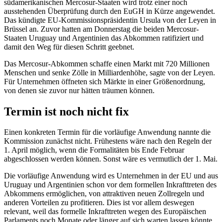
südamerikanischen Mercosur-Staaten wird trotz einer noch
ausstehenden Überprüfung durch den EuGH in Kürze angewendet.
Das kündigte EU-Kommissionspräsidentin Ursula von der Leyen in
Brüssel an. Zuvor hatten am Donnerstag die beiden Mercosur-
Staaten Uruguay und Argentinien das Abkommen ratifiziert und
damit den Weg für diesen Schritt geebnet.
Das Mercosur-Abkommen schaffe einen Markt mit 720 Millionen
Menschen und senke Zölle in Milliardenhöhe, sagte von der Leyen.
Für Unternehmen öffneten sich Märkte in einer Größenordnung,
von denen sie zuvor nur hätten träumen können.
Termin ist noch nicht fix
Einen konkreten Termin für die vorläufige Anwendung nannte die
Kommission zunächst nicht. Frühestens wäre nach den Regeln der
1. April möglich, wenn die Formalitäten bis Ende Februar
abgeschlossen werden können. Sonst wäre es vermutlich der 1. Mai.
Die vorläufige Anwendung wird es Unternehmen in der EU und aus
Uruguay und Argentinien schon vor dem formellen Inkrafttreten des
Abkommens ermöglichen, von attraktiven neuen Zollregeln und
anderen Vorteilen zu profitieren. Dies ist vor allem deswegen
relevant, weil das formelle Inkrafttreten wegen des Europäischen
Parlaments noch Monate oder länger auf sich warten lassen könnte.