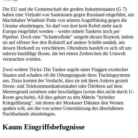
Die EU und die Gemeinschaft der großen Industriestaaten (G 7)
haben eine Vielzahl von Sanktionen gegen Russland eingeführt, um
Machthaber Wladimir Putin von seinem Angriffskrieg gegen die
Ukraine abzubringen. So darf von dort kein Rohöl mehr nach
Europa eingeführt werden – weder mittels Tankern noch per
Pipeline. Doch eine "Schattenflotte" umgeht diesen Boykott, indem
sie auf offener See den Rohstoff auf andere Schiffe umlädt, um
dessen Herkunft zu verschleiern. Obendrein handelt es sich oft um
nahezu baufällige Boote, die bei einem Zerbrechen die Umwelt
verseuchen würden.
Zwei weitere Tricks: Die Tanker segeln unter Flaggen exotischer
Staaten und schalten oft die Ortungssignale ihres Trackingsystems
aus. Dazu kommt der Verdacht, dass sie mit ihren Ankern gezielt
Strom- und Telekommunikationskabel oder Ölröhren auf dem
Meeresgrund zerstören oder beschädigen (wenn dies nicht durch U-
Boote geschieht). All dies gehört zu den Mitteln "hybrider
Kriegsführung", mit denen der Moskauer Diktator den Westen
spalten will, um ihn von seiner Unterstützung des überfallenen
Nachbarlands abzubringen.
Kaum Eingriffsbefugnisse