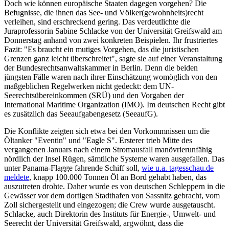
Doch wie können europäische Staaten dagegen vorgehen? Die
Befugnisse, die ihnen das See- und Völker(gewohnheits)recht
verleihen, sind erschreckend gering. Das verdeutlichte die
Juraprofessorin Sabine Schlacke von der Universität Greifswald am
Donnerstag anhand von zwei konkreten Beispielen. Ihr frustriertes
Fazit: "Es braucht ein mutiges Vorgehen, das die juristischen
Grenzen ganz leicht überschreitet", sagte sie auf einer Veranstaltung
der Bundesrechtsanwaltskammer in Berlin. Denn die beiden
jüngsten Fälle waren nach ihrer Einschätzung womöglich von den
maßgeblichen Regelwerken nicht gedeckt: dem UN-
Seerechtsübereinkommen (SRÜ) und den Vorgaben der
International Maritime Organization (IMO). Im deutschen Recht gibt
es zusätzlich das Seeaufgabengesetz (SeeaufG).
Die Konflikte zeigten sich etwa bei den Vorkommnissen um die
Öltanker "Eventin" und "Eagle S". Ersterer trieb Mitte des
vergangenen Januars nach einem Stromausfall manövrierunfähig
nördlich der Insel Rügen, sämtliche Systeme waren ausgefallen. Das
unter Panama-Flagge fahrende Schiff soll,
wie u.a. tagesschau.de
meldete
, knapp 100.000 Tonnen Öl an Bord gehabt haben, das
auszutreten drohte. Daher wurde es von deutschen Schleppern in die
Gewässer vor dem dortigen Stadthafen von Sassnitz gebracht, vom
Zoll sichergestellt und eingezogen; die Crew wurde ausgetauscht.
Schlacke, auch Direktorin des Instituts für Energie-, Umwelt- und
Seerecht der Universität Greifswald, argwöhnt, dass die