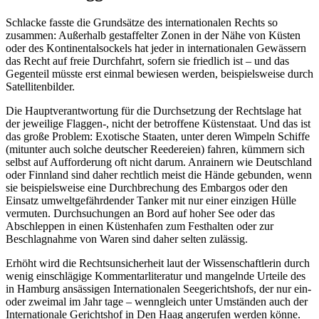
Schlacke fasste die Grundsätze des internationalen Rechts so
zusammen: Außerhalb gestaffelter Zonen in der Nähe von Küsten
oder des Kontinentalsockels hat jeder in internationalen Gewässern
das Recht auf freie Durchfahrt, sofern sie friedlich ist – und das
Gegenteil müsste erst einmal bewiesen werden, beispielsweise durch
Satellitenbilder.
Die Hauptverantwortung für die Durchsetzung der Rechtslage hat
der jeweilige Flaggen-, nicht der betroffene Küstenstaat. Und das ist
das große Problem: Exotische Staaten, unter deren Wimpeln Schiffe
(mitunter auch solche deutscher Reedereien) fahren, kümmern sich
selbst auf Aufforderung oft nicht darum. Anrainern wie Deutschland
oder Finnland sind daher rechtlich meist die Hände gebunden, wenn
sie beispielsweise eine Durchbrechung des Embargos oder den
Einsatz umweltgefährdender Tanker mit nur einer einzigen Hülle
vermuten. Durchsuchungen an Bord auf hoher See oder das
Abschleppen in einen Küstenhafen zum Festhalten oder zur
Beschlagnahme von Waren sind daher selten zulässig.
Erhöht wird die Rechtsunsicherheit laut der Wissenschaftlerin durch
wenig einschlägige Kommentarliteratur und mangelnde Urteile des
in Hamburg ansässigen Internationalen Seegerichtshofs, der nur ein-
oder zweimal im Jahr tage – wenngleich unter Umständen auch der
Internationale Gerichtshof in Den Haag angerufen werden könne.