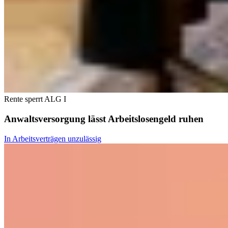
Rente sperrt ALG I
Anwaltsversorgung lässt Arbeitslosengeld ruhen
In Arbeitsverträgen unzulässig