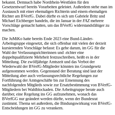
bekannt. Demnach habe Nordrhein-Westfalen für den
Gesetzentwurf bereits Vorarbeiten geleistet. Außerdem stehe man im
Austausch mit einer ehemaligen Richterin und einem ehemaligen
Richter am BVerfG. Dabei dürfte es sich um Gabriele Britz und
Michael Eichberger handeln, die im Januar in der
FAZ
mehrere
Vorschläge gemacht hatten, um das BVerfG widerstandsfähiger zu
machen.
Die JuMiKo hatte bereits Ende 2023 eine Bund-Länder-
Arbeitsgruppe eingesetzt, die sich offenbar mit vielen der derzeit
kursierenden Vorschläge befasst: Es gehe darum, im GG für die
Wahl der Verfassungsrichterinnen und -richter eine
doppeltqualifizierte Mehrheit festzuschreiben, heißt es in der
Mitteilung. Die zwölfjährige Amtszeit und das Verbot der
Wiederwahl der BVerfG-Mitglieder könnten ins Grundgesetz
aufgenommen werden. Gegenstand der Beratung sind laut der
Mitteilung aber auch verfassungsrechtliche Regelungen zur
Fortführung der Amtsgeschäfte bis zur Ernennung des
nachfolgenden Mitglieds sowie zur Ersatzbestimmung von BVerfG-
Mitgliedern bei Wahlblockaden. Die Arbeitsgruppe berate auch
darüber, eine Regelung ins GG aufzunehmen, wonach das
BVerfGG nur geändert werden dürfte, wenn der Bundesrat
zustimmt. Thema sei außerdem, die Bindungswirkung von BVerfG-
Entscheidungen im GG zu verankern.