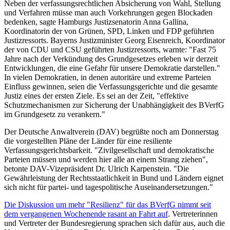
Neben der verfassungsrechtlichen Absicherung von Wahl, Stellung
und Verfahren müsse man auch Vorkehrungen gegen Blockaden
bedenken, sagte Hamburgs Justizsenatorin Anna Gallina,
Koordinatorin der von Grünen, SPD, Linken und FDP geführten
Justizressorts. Bayerns Justizminister Georg Eisenreich, Koordinator
der von CDU und CSU geführten Justizressorts, warnte: "Fast 75
Jahre nach der Verkündung des Grundgesetzes erleben wir derzeit
Entwicklungen, die eine Gefahr für unsere Demokratie darstellen."
In vielen Demokratien, in denen autoritäre und extreme Parteien
Einfluss gewinnen, seien die Verfassungsgerichte und die gesamte
Justiz eines der ersten Ziele. Es sei an der Zeit, "effektive
Schutzmechanismen zur Sicherung der Unabhängigkeit des BVerfG
im Grundgesetz zu verankern."
Der Deutsche Anwaltverein (DAV) begrüßte noch am Donnerstag
die vorgestellten Pläne der Länder für eine resiliente
Verfassungsgerichtsbarkeit. "Zivilgesellschaft und demokratische
Parteien müssen und werden hier alle an einem Strang ziehen",
betonte DAV-Vizepräsident Dr. Ulrich Karpenstein. "Die
Gewährleistung der Rechtsstaatlichkeit in Bund und Ländern eignet
sich nicht für partei- und tagespolitische Auseinandersetzungen."
Die Diskussion um mehr "Resilienz" für das BVerfG nimmt seit
dem vergangenen Wochenende rasant an Fahrt auf
. Vertreterinnen
und Vertreter der Bundesregierung sprachen sich dafür aus, auch die