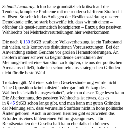
Schmitt-Leonardy
: Ich schaue grundsätzlich kritisch auf die
Tendenz, komplexe Probleme mit mehr oder schärferem Strafrecht
zu lösen. So sehr ich das Anliegen der Resilienzstärkung unserer
Demokratie teile, so stark bezweifle ich, dass wir mit einem –
offenbar als quasi-automatisch konzipierten – Entzug des passiven
Wahlrechts bei Mehrfachverurteilungen hier weiterkommen.
Die nach §
130
StGB strafbare Volksverhetzung ist ein Tatbestand
mit vielen, teils kontrovers diskutierten Voraussetzungen. Bei der
Anwendung stehen Gerichte vor großen Herausforderungen. An
insofern immer schwer zu begründende Grenzlinien der
Meinungsfreiheit eine Sanktion zu knüpfen, die aus der politischen
Arena ausschließt, halte ich schon rein aus strategischen Gründen
nicht für die beste Wahl.
Trotzdem gilt: Mit einer solchen Gesetzesänderung würde nicht
"eine Opposition kriminalisiert" oder gar "mit Entzug des
Wahlrechts letztlich ausgeschaltet", wie man dieser Tage lesen kann.
Die Aberkennung des passiven Wahlrechts ist etwas, das es
in §
45
StGB schon lange gibt, und man kann mit guten Gründen
der Meinung sein, dass verurteilte Straftäter nicht in hohe politische
Ämter gehören. Auch in anderen Berufen gibt es zuweilen das
Erfordernis eines blütenreinen Führungszeugnisses – für
Repräsentanten der Gesellschaft kann ebenfalls ein höheres