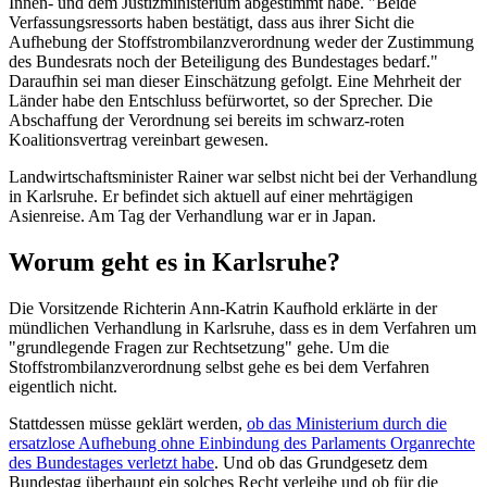
Innen- und dem Justizministerium abgestimmt habe. "Beide
Verfassungsressorts haben bestätigt, dass aus ihrer Sicht die
Aufhebung der Stoffstrombilanzverordnung weder der Zustimmung
des Bundesrats noch der Beteiligung des Bundestages bedarf."
Daraufhin sei man dieser Einschätzung gefolgt. Eine Mehrheit der
Länder habe den Entschluss befürwortet, so der Sprecher. Die
Abschaffung der Verordnung sei bereits im schwarz-roten
Koalitionsvertrag vereinbart gewesen.
Landwirtschaftsminister Rainer war selbst nicht bei der Verhandlung
in Karlsruhe. Er befindet sich aktuell auf einer mehrtägigen
Asienreise. Am Tag der Verhandlung war er in Japan.
Worum geht es in Karlsruhe?
Die Vorsitzende Richterin Ann-Katrin Kaufhold erklärte in der
mündlichen Verhandlung in Karlsruhe, dass es in dem Verfahren um
"grundlegende Fragen zur Rechtsetzung" gehe. Um die
Stoffstrombilanzverordnung selbst gehe es bei dem Verfahren
eigentlich nicht.
Stattdessen müsse geklärt werden,
ob das Ministerium durch die
ersatzlose Aufhebung ohne Einbindung des Parlaments Organrechte
des Bundestages verletzt habe
. Und ob das Grundgesetz dem
Bundestag überhaupt ein solches Recht verleihe und ob für die