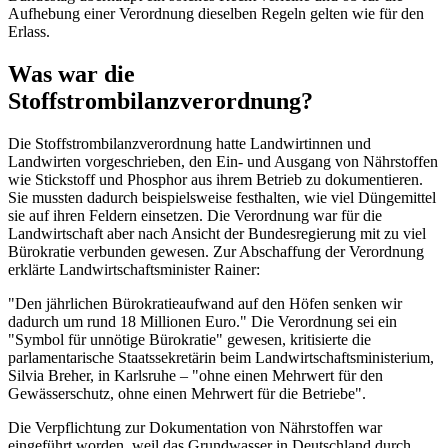
Aufhebung einer Verordnung dieselben Regeln gelten wie für den
Erlass.
Was war die
Stoffstrombilanzverordnung?
Die Stoffstrombilanzverordnung hatte Landwirtinnen und
Landwirten vorgeschrieben, den Ein- und Ausgang von Nährstoffen
wie Stickstoff und Phosphor aus ihrem Betrieb zu dokumentieren.
Sie mussten dadurch beispielsweise festhalten, wie viel Düngemittel
sie auf ihren Feldern einsetzen. Die Verordnung war für die
Landwirtschaft aber nach Ansicht der Bundesregierung mit zu viel
Bürokratie verbunden gewesen. Zur Abschaffung der Verordnung
erklärte Landwirtschaftsminister Rainer:
"Den jährlichen Bürokratieaufwand auf den Höfen senken wir
dadurch um rund 18 Millionen Euro." Die Verordnung sei ein
"Symbol für unnötige Bürokratie" gewesen, kritisierte die
parlamentarische Staatssekretärin beim Landwirtschaftsministerium,
Silvia Breher, in Karlsruhe – "ohne einen Mehrwert für den
Gewässerschutz, ohne einen Mehrwert für die Betriebe".
Die Verpflichtung zur Dokumentation von Nährstoffen war
eingeführt worden, weil das Grundwasser in Deutschland durch