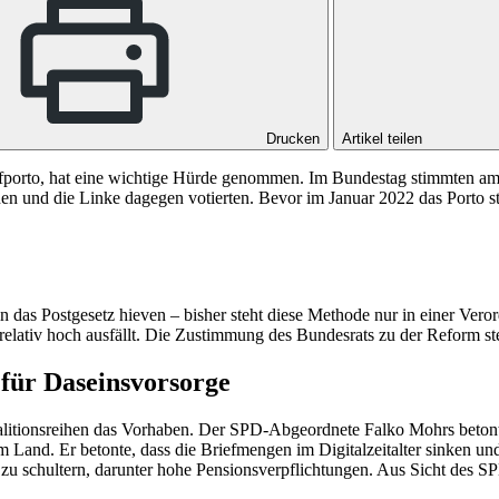
Drucken
Artikel teilen
efporto, hat eine wichtige Hürde genommen. Im Bundestag stimmten a
n und die Linke dagegen votierten. Bevor im Januar 2022 das Porto s
 das Postgesetz hieven – bisher steht diese Methode nur in einer Vero
 relativ hoch ausfällt. Die Zustimmung des Bundesrats zu der Reform st
 für Daseinsvorsorge
alitionsreihen das Vorhaben. Der SPD-Abgeordnete Falko Mohrs betonte
m Land. Er betonte, dass die Briefmengen im Digitalzeitalter sinken u
zu schultern, darunter hohe Pensionsverpflichtungen. Aus Sicht des SPD