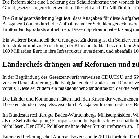
Die Reform sieht eine Lockerung der Schuldenbremse vor, wonach kün
Grundgesetzes angerechnet werden. Dies gilt auch für Militärhilfen fü
Die Grundgesetzänderung legt fest, dass Ausgaben für diese Aufgabe
Ausgaben können durch die Aufnahme neuer Schulden gedeckt werden
Bruttoinlandsprodukts aufnehmen. Diesen Spielraum hatte bislang nu
Ein weiterer Bestandteil der Grundgesetzänderung ist ein Sondervermö
Infrastruktur und zur Erreichung der Klimaneutralität bis zum Jah
100 Milliarden Euro in ihre Infrastruktur investieren, und ebenfalls 
Länderchefs drängen auf Reformen und z
In der Begründung des Gesetzentwurfs verweisen CDU/CSU und SPD au
vor der Herausforderung, die Fähigkeiten der Landes- und Bündnisvert
voraus. Diese sei zudem ein maßgeblicher Standortfaktor, der die We
Die Länder und Kommunen hätten nach den Krisen der vergangenen Jah
Diese entstünden beispielsweise durch Ausgaben für ein modernes Bil
Im Bundesrat rechtfertigte Baden-Württembergs Ministerpräsident W
als die Selbstbehauptung Europas - sicherheitspolitisch, wirtschaftli
nicht lösen. Der CDU-Politiker mahnte daher Strukturreformen an. 
Bremens Regierungschef Andreas Bovenschulte (SPD) forderte, für die