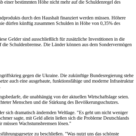
b einer bestimmten Höhe nicht mehr auf die Schuldenregel des
andprodukts durch den Haushalt finanziert werden müssen. Höhere
sie dürfen künftig zusammen Schulden in Höhe von 0,35% des
 Gelder sind ausschließlich für zusätzliche Investitionen in die
 auf die Schuldenbremse. Die Länder können aus dem Sondervermögen
riffskrieg gegen die Ukraine. Die zukünftige Bundesregierung stehe
setze auch eine ausgebaute, funktionsfähige und moderne Infrastruktur
.
sbedarfe, die unabhängig von der aktuellen Wirtschaftslage seien.
lüchteter Menschen und die Stärkung des Bevölkerungsschutzes.
er sich dramatisch ändernden Weltlage. "Es geht um nicht weniger
tschmer sagte, mit Geld allein ließen sich die Probleme Deutschlands
Wir müssen Wachstumsbremsen lösen."
usführungsgesetze zu beschließen. "Was nutzt uns das schönste