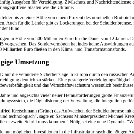
ftig Ausgaben für Verteidigung, Zivilschutz und Nachrichtendienste a
r angegriffene Staaten wie die Ukraine.
nfelder bis zu einer Höhe von einem Prozent des nominellen Bruttoinl
. Auch für die Länder gibt es Lockerungen bei der Schuldenbremse, 
r der Bund.
gen in Höhe von 500 Milliarden Euro für die Dauer von 12 Jahren. Diese
r 2045 vorgesehen. Das Sondervermögen hat indes keine Auswirkungen
100 Milliarden Euro fließen in den Klima- und Transformationsfonds.
ügige Umsetzung
f die veränderte Sicherheitslage in Europa durch den russischen Ang
eidigung deutlich zu stärken. Eine gesteigerte Verteidigungsfähigkeit 
ttbewerbsfähigkeit und das Wirtschaftswachstum wesentlich beeinflusse
re und angesichts vieler neuer Herausforderungen große Finanzierung
dungssystem, die Digitalisierung der Verwaltung, die Integration gef
infried Kretschmann (Grüne) das Aufweichen der Schuldenbremse mit d
ch und technologisch", sagte er. Sachsens Ministerpräsident Michael Kre
"Dieser zweite Schritt muss kommen." Nötig sei eine neue Dynamik. "
 nun möglichen Investitionen in die Infrastruktur rasch die nötigen A