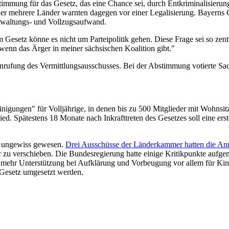
mmung für das Gesetz, das eine Chance sei, durch Entkriminalisierun
mehrere Länder warnten dagegen vor einer Legalisierung. Bayerns Ge
erwaltungs- und Vollzugsaufwand.
esetz könne es nicht um Parteipolitik gehen. Diese Frage sei so zentra
enn das Ärger in meiner sächsischen Koalition gibt."
nrufung des Vermittlungsausschusses. Bei der Abstimmung votierte Sach
igungen" für Volljährige, in denen bis zu 500 Mitglieder mit Wohnsit
 Spätestens 18 Monate nach Inkrafttreten des Gesetzes soll eine erst
ng ungewiss gewesen.
Drei Ausschüsse der Länderkammer hatten die Anr
er zu verschieben. Die Bundesregierung hatte einige Kritikpunkte auf
ie mehr Unterstützung bei Aufklärung und Vorbeugung vor allem für Ki
 Gesetz umgesetzt werden.