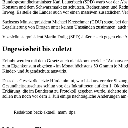
Bundesgesundheitsminister Karl Lauterbach (SPD) warb vor der Absti
Konsum und dem Schwarzmarkt zu schützen. Rednerinnen und Redner 
Irrweg. Es stelle die Länder auch vor einen massiven zusätzlichen V
Sachsens Ministerpräsident Michael Kretschmer (CDU) sagte, bei dem G
Legalisierung von Drogen unter keinen Umständen zustimmen, auch w
Vize-Ministerpräsident Martin Dulig (SPD) äußerte sich gegen eine A
Ungewissheit bis zuletzt
Erlaubt werden mit dem Gesetz auch nicht-kommerzielle "Anbauverein
zum Eigenkonsum abgeben - im Monat höchstens 50 Gramm je Mitglied.
Kinder- und Jugendschutz auswirkt.
Dass das Gesetz die letzte Hürde nimmt, war bis kurz vor der Sitzu
Gesundheitsausschuss schlug vor, das Inkrafttreten auf den 1. Oktob
Erklärung, die im Bundesrat zu Protokoll gegeben wurde, sicherte s
sollen nun noch vor dem 1. Juli einige nachträgliche Änderungen am
Redaktion beck-aktuell, mam
dpa