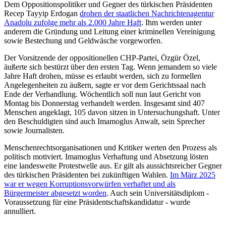
Dem Oppositionspolitiker und Gegner des türkischen Präsidenten
Recep Tayyip Erdogan
drohen der staatlichen Nachrichtenagentur
Anadolu zufolge mehr als 2.000 Jahre Haft
. Ihm werden unter
anderem die Gründung und Leitung einer kriminellen Vereinigung
sowie Bestechung und Geldwäsche vorgeworfen.
Der Vorsitzende der oppositionellen CHP-Partei, Özgür Özel,
äußerte sich bestürzt über den ersten Tag. Wenn jemandem so viele
Jahre Haft drohen, müsse es erlaubt werden, sich zu formellen
Angelegenheiten zu äußern, sagte er vor dem Gerichtssaal nach
Ende der Verhandlung. Wöchentlich soll nun laut Gericht von
Montag bis Donnerstag verhandelt werden. Insgesamt sind 407
Menschen angeklagt, 105 davon sitzen in Untersuchungshaft. Unter
den Beschuldigten sind auch Imamoglus Anwalt, sein Sprecher
sowie Journalisten.
Menschenrechtsorganisationen und Kritiker werten den Prozess als
politisch motiviert. Imamoglus Verhaftung und Absetzung lösten
eine landesweite Protestwelle aus. Er gilt als aussichtsreicher Gegner
des türkischen Präsidenten bei zukünftigen Wahlen.
Im März 2025
war er wegen Korruptionsvorwürfen verhaftet und als
Bürgermeister abgesetzt worden
. Auch sein Universitätsdiplom -
Voraussetzung für eine Präsidentschaftskandidatur - wurde
annulliert.