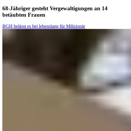
68-Jähriger gesteht Vergewaltigungen an 14
betäubten Frauen
BGH belässt es bei lebenslang für Milizionär