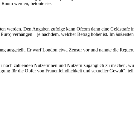
n Raum werden, betonte sie.
gebeten werden. Den Angaben zufolge kann Ofcom dann eine Geldstrafe
uro) verhängen – je nachdem, welcher Betrag höher ist. Im äußersten 
ng ausgeteilt. Er warf London etwa Zensur vor und nannte die Regieru
g nur noch zahlenden Nutzerinnen und Nutzern zugänglich zu machen, w
digung für die Opfer von Frauenfeindlichkeit und sexueller Gewalt", tei