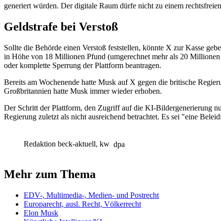
generiert würden. Der digitale Raum dürfe nicht zu einem rechtsfreie
Geldstrafe bei Verstoß
Sollte die Behörde einen Verstoß feststellen, könnte X zur Kasse 
in Höhe von 18 Millionen Pfund (umgerechnet mehr als 20 Millionen E
oder komplette Sperrung der Plattform beantragen.
Bereits am Wochenende hatte Musk auf X gegen die britische Regieru
Großbritannien hatte Musk immer wieder erhoben.
Der Schritt der Plattform, den Zugriff auf die KI-Bildergenerierun
Regierung zuletzt als nicht ausreichend betrachtet. Es sei "eine Belei
Redaktion beck-aktuell, kw
dpa
Mehr zum Thema
EDV-, Multimedia-, Medien- und Postrecht
Europarecht, ausl. Recht, Völkerrecht
Elon Musk