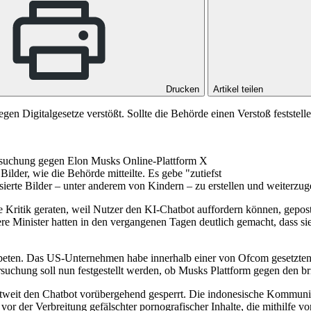
Drucken
Artikel teilen
egen Digitalgesetze verstößt. Sollte die Behörde einen Verstoß feststel
ersuchung gegen Elon Musks Online-Plattform X
Bilder, wie die Behörde mitteilte. Es gebe "zutiefst
ierte Bilder – unter anderem von Kindern – zu erstellen und weiterzu
Kritik geraten, weil Nutzer den KI-Chatbot auffordern können, geposte
ere Minister hatten in den vergangenen Tagen deutlich gemacht, dass si
beten. Das US-Unternehmen habe innerhalb einer von Ofcom gesetzten 
uchung soll nun festgestellt werden, ob Musks Plattform gegen den bri
eit den Chatbot vorübergehend gesperrt. Die indonesische Kommunikati
or der Verbreitung gefälschter pornografischer Inhalte, die mithilfe v