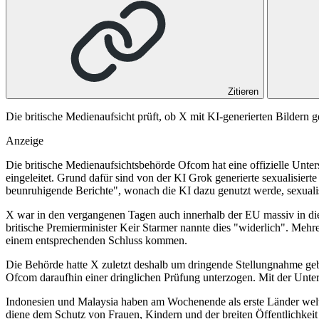
Zitieren
Die britische Medienaufsicht prüft, ob X mit KI-generierten Bildern g
Anzeige
Die britische Medienaufsichtsbehörde Ofcom hat eine offizielle Unt
eingeleitet. Grund dafür sind von der KI Grok generierte sexualisierte 
beunruhigende Berichte", wonach die KI dazu genutzt werde, sexualis
X war in den vergangenen Tagen auch innerhalb der EU massiv in die 
britische Premierminister Keir Starmer nannte dies "widerlich". Mehr
einem entsprechenden Schluss kommen.
Die Behörde hatte X zuletzt deshalb um dringende Stellungnahme ge
Ofcom daraufhin einer dringlichen Prüfung unterzogen. Mit der Unters
Indonesien und Malaysia haben am Wochenende als erste Länder weltw
diene dem Schutz von Frauen, Kindern und der breiten Öffentlichkeit v