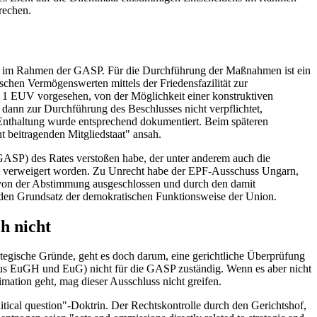
rechen.
ion im Rahmen der GASP. Für die Durchführung der Maßnahmen ist ein
schen Vermögenswerten mittels der Friedensfazilität zur
1 EUV vorgesehen, von der Möglichkeit einer konstruktiven
ann zur Durchführung des Beschlusses nicht verpflichtet,
 Enthaltung wurde entsprechend dokumentiert. Beim späteren
 beitragenden Mitgliedstaat" ansah.
SP) des Rates verstoßen habe, der unter anderem auch die
t verweigert worden. Zu Unrecht habe der EPF-Ausschuss Ungarn,
e, von der Abstimmung ausgeschlossen und durch den damit
d den Grundsatz der demokratischen Funktionsweise der Union.
h nicht
ategische Gründe, geht es doch darum, eine gerichtliche Überprüfung
s EuGH und EuG) nicht für die GASP zuständig. Wenn es aber nicht
tion geht, mag dieser Ausschluss nicht greifen.
itical question"-Doktrin. Der Rechtskontrolle durch den Gerichtshof,