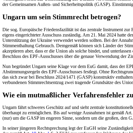
der Gemeinsamen Außen- und Sicherheitspolitik (GASP). Einstimmigkei
Ungarn um sein Stimmrecht betrogen?
Die sog. Europäische Friedensfazilität ist das zentrale Instrumen
eigens eingerichteter Ausschuss zuständig. Am 21. Mai 2024 hatte der
Unterstützung der Ukraine verwendet werden sollten. Bei der Annahm
Stimmenthaltung Gebrauch. Demgemäß können sich Länder der Stimme e
akzeptieren aber, dass er die Union als solche bindet, und unterlas
Beschluss des EPF-Ausschusses über die genaue Verwendung der Zinser
Nun begründet Ungarn seine Klage vor dem EuG damit, dass der EP
Abstimmungsregeln des EPF-Ausschusses festlegt. Ohne Rechtsgrund
das sich zwar bei Beschluss 2024/1471 (GASP) konstruktiv enthalten,
verbundenen Stimmrechtsentzug zwei tragende Grundsätze des Unionsr
Wie ein mutmaßlicher Verfahrensfehler zu
Ungarn fährt schweres Geschütz auf und sieht zentrale konstitutionel
überhaupt zu ermöglichen. Bis auf wenige Ausnahmen ist gemäß Art
(nur) um die GASP im engeren Sinne, sondern um die großen, den GA
In seiner jüngeren Rechtsprechung legt der EuGH seine Zuständigkeit 