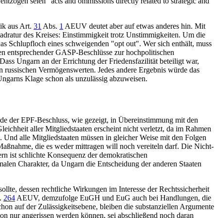
tzogen seien "acts and ommissions directly related to strategic and
ik aus Art.
31
Abs.
1
AEUV deutet aber auf etwas anderes hin. Mit
uadratur des Kreises: Einstimmigkeit trotz Unstimmigkeiten. Um die
das Schlupfloch eines schweigenden "opt out". Wer sich enthält, muss
hmen entsprechender GASP-Beschlüsse zur hochpolitischen
ass Ungarn an der Errichtung der Friedensfazilität beteiligt war,
en russischen Vermögenswerten. Jedes andere Ergebnis würde das
Ungarns Klage schon als unzulässig abzuweisen.
de der EPF-Beschluss, wie gezeigt, in Übereinstimmung mit den
hheit aller Mitgliedstaaten erscheint nicht verletzt, da im Rahmen
 Und alle Mitgliedstaaten müssen in gleicher Weise mit den Folgen
n Maßnahme, die es weder mittragen will noch vereiteln darf. Die Nicht-
n ist schlichte Konsequenz der demokratischen
ormalen Charakter, da Ungarn die Entscheidung der anderen Staaten
llte, dessen rechtliche Wirkungen im Interesse der Rechtssicherheit
t.
264
AEUV, demzufolge EuGH und EuG auch bei Handlungen, die
chon auf der Zulässigkeitsebene, bleiben die substanziellen Argumente
ion nur angerissen werden können, sei abschließend noch daran