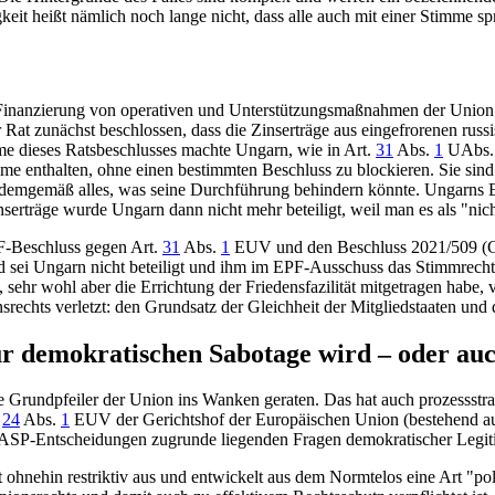
t heißt nämlich noch lange nicht, dass alle auch mit einer Stimme sp
t zur Finanzierung von operativen und Unterstützungsmaßnahmen der Un
 Rat zunächst beschlossen, dass die Zinserträge aus eingefrorenen russi
e dieses Ratsbeschlusses machte Ungarn, wie in Art.
31
Abs.
1
UAbs. 
nthalten, ohne einen bestimmten Beschluss zu blockieren. Sie sind d
sen demgemäß alles, was seine Durchführung behindern könnte. Ungarns
träge wurde Ungarn dann nicht mehr beteiligt, weil man es als "nicht
F-Beschluss gegen Art.
31
Abs.
1
EUV und den Beschluss 2021/509 (GA
 sei Ungarn nicht beteiligt und ihm im EPF-Ausschuss das Stimmrech
 sehr wohl aber die Errichtung der Friedensfazilität mitgetragen hab
echts verletzt: den Grundsatz der Gleichheit der Mitgliedstaaten un
r demokratischen Sabotage wird – oder auc
le Grundpfeiler der Union ins Wanken geraten. Das hat auch prozessstr
.
24
Abs.
1
EUV der Gerichtshof der Europäischen Union (bestehend au
SP-Entscheidungen zugrunde liegenden Fragen demokratischer Legitima
ohnehin restriktiv aus und entwickelt aus dem Normtelos eine Art "pol