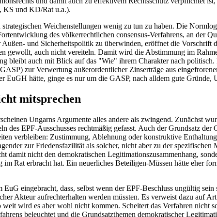
rechts und damit auch zu effektivem Rechtsschutz verpflichtet ist, en
, KS und KD/Rat u.a.).
ch strategischen Weichenstellungen wenig zu tun zu haben. Die Normlog
 Fortentwicklung des völkerrechtlichen consensus-Verfahrens, an der Q
Außen- und Sicherheitspolitik zu überwinden, eröffnet die Vorschrift 
rigen gewollt, auch nicht vereiteln. Damit wird die Abstimmung im Ra
 bleibt auch mit Blick auf das "Wie" ihrem Charakter nach politisch. D
(GASP) zur Verwertung außerordentlicher Zinserträge aus eingefroren
Der EuGH hätte, ginge es nur um die GASP, nach alldem gute Gründe, 
icht mitsprechen
rscheinen Ungarns Argumente alles andere als zwingend. Zunächst wur
 des EPF-Ausschusses rechtmäßig gefasst. Auch der Grundsatz der Gleic
iten verbleiben: Zustimmung, Ablehnung oder konstruktive Enthaltung.
ragender zur Friedensfazilität als solcher, nicht aber zu der spezifische
t damit nicht den demokratischen Legitimationszusammenhang, sonder
g im Rat erbracht hat. Ein neuerliches Beteiligen-Müssen hätte eher f
EuG eingebracht, dass, selbst wenn der EPF-Beschluss ungültig sein so
icher Akteur aufrechterhalten werden müssten. Es verweist dazu auf Ar
So weit wird es aber wohl nicht kommen. Scheitert das Verfahren nicht s
fahrens beleuchtet und die Grundsatzthemen demokratischer Legitimat