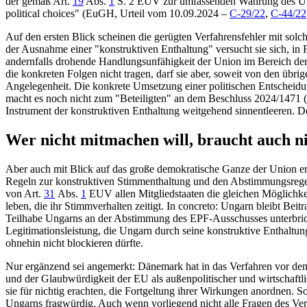
der gemäß Art.
19
Abs.
1
S. 2 EUV zur umfassenden Wahrung des Unions
political choices" (EuGH, Urteil vom 10.09.2024 –
C-29/22
,
C-44/22
Auf den ersten Blick scheinen die gerügten Verfahrensfehler mit sol
der Ausnahme einer "konstruktiven Enthaltung" versucht sie sich, in
andernfalls drohende Handlungsunfähigkeit der Union im Bereich der 
die konkreten Folgen nicht tragen, darf sie aber, soweit von den üb
Angelegenheit. Die konkrete Umsetzung einer politischen Entscheidung
macht es noch nicht zum "Beteiligten" an dem Beschluss 2024/1471 
Instrument der konstruktiven Enthaltung weitgehend sinnentleeren. 
Wer nicht mitmachen will, braucht auch n
Aber auch mit Blick auf das große demokratische Ganze der Union e
Regeln zur konstruktiven Stimmenthaltung und den Abstimmungsregeln
von Art.
31
Abs.
1
EUV allen Mitgliedstaaten die gleichen Möglichke
leben, die ihr Stimmverhalten zeitigt. In concreto: Ungarn bleibt Beit
Teilhabe Ungarns an der Abstimmung des EPF-Ausschusses unterbrich
Legitimationsleistung, die Ungarn durch seine konstruktive Enthaltun
ohnehin nicht blockieren dürfte.
Nur ergänzend sei angemerkt: Dänemark hat in das Verfahren vor dem 
und der Glaubwürdigkeit der EU als außenpolitischer und wirtschaftl
sie für nichtig erachten, die Fortgeltung ihrer Wirkungen anordnen. 
Ungarns fragwürdig. Auch wenn vorliegend nicht alle Fragen des Ver