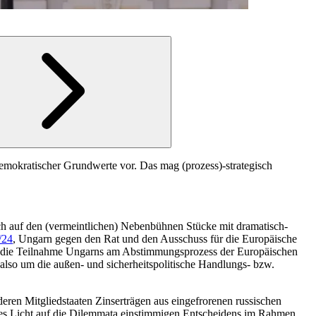
demokratischer Grundwerte vor. Das mag (prozess)-strategisch
uch auf den (vermeintlichen) Nebenbühnen Stücke mit dramatisch-
/24
, Ungarn gegen den Rat und den Ausschuss für die Europäische
l um die Teilnahme Ungarns am Abstimmungsprozess der Europäischen
 also um die außen- und sicherheitspolitische Handlungs- bzw.
ren Mitgliedstaaten Zinserträgen aus eingefrorenen russischen
des Licht auf die Dilemmata einstimmigen Entscheidens im Rahmen