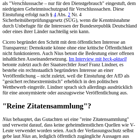
als "Verschlusssache – nur für den Dienstgebrauch" eingestuft, dem
niedrigsten Geheimnisschutzgrad für Verschlusssachen. Diese
Einstufung erfolgt nach
§
4
Abs.
2
Nr. 4
Sicherheitsüberprüfungsgesetz
(SÜG), wenn die Kenntnisnahme
durch Unbefugte für die Interessen der Bundesrepublik Deutschland
oder eines ihrer Länder nachteilig sein kann.
Cicero begründet den Schritt mit dem öffentlichen Interesse an
Transparenz: Demokratie könne ohne eine kritische Öffentlichkeit
nicht funktionieren. Auch Nius betont die Bedeutung einer offenen
inhaltlichen Auseinandersetzung.
Im Interview mit
beck-aktuell
betonte zuletzt auch der Staatsrechtler Josef Franz Lindner, es
bestehe ein rechtsstaatlich begründetes Interesse an einer
Veröffentlichung – nicht zuletzt, weil die Einstufung der AfD als
"gesichert rechtsextremistisch" erheblich in den politischen
Wettbewerb eingreife. Lindner sprach sich allerdings ausdrücklich
für eine anonymisierte oder auszugsweise Veröffentlichung aus.
"Reine Zitatensammlung"?
Nius
behauptet, das Gutachten sei eine "reine Zitatensammlung"
und verweist darauf, dass keine geheimdienstlichen Quellen wie V-
Leute verwendet worden seien. Auch der Verfassungsschutz selbst
gebe laut
Nius
an, lediglich öffentlich zugängliche Aussagen aus