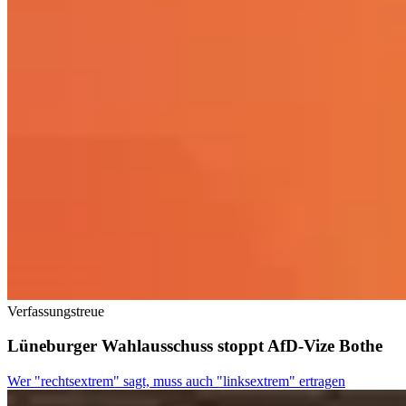
Verfassungstreue
Lüneburger Wahlausschuss stoppt AfD-Vize Bothe
Wer "rechtsextrem" sagt, muss auch "linksextrem" ertragen