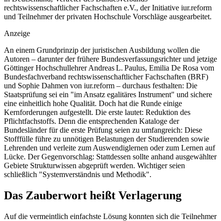
rechtswissenschaftlicher Fachschaften e.V., der Initiative iur.reform
und Teilnehmer der privaten Hochschule Vorschläge ausgearbeitet.
Anzeige
An einem Grundprinzip der juristischen Ausbildung wollen die
Autoren – darunter der frühere Bundesverfassungsrichter und jetzige
Göttinger Hochschullehrer Andreas L. Paulus, Emilia De Rosa vom
Bundesfachverband rechtswissenschaftlicher Fachschaften (BRF)
und Sophie Dahmen von iur.reform – durchaus festhalten: Die
Staatsprüfung sei ein "im Ansatz egalitäres Instrument" und sichere
eine einheitlich hohe Qualität. Doch hat die Runde einige
Kernforderungen aufgestellt. Die erste lautet: Reduktion des
Pflichtfachstoffs. Denn die entsprechenden Kataloge der
Bundesländer für die erste Prüfung seien zu umfangreich: Diese
Stofffülle führe zu unnötigen Belastungen der Studierenden sowie
Lehrenden und verleite zum Auswendiglernen oder zum Lernen auf
Lücke. Der Gegenvorschlag: Stattdessen sollte anhand ausgewählter
Gebiete Strukturwissen abgeprüft werden. Wichtiger seien
schließlich "Systemverständnis und Methodik".
Das Zauberwort heißt Verlagerung
Auf die vermeintlich einfachste Lösung konnten sich die Teilnehmer