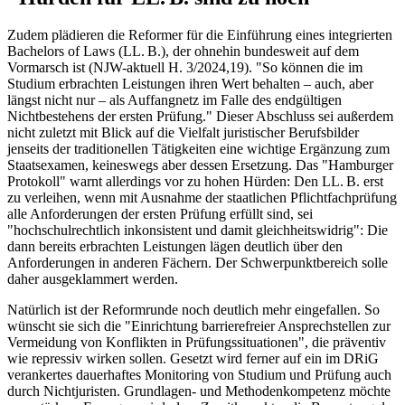
Zudem plädieren die Reformer für die Einführung eines integrierten
Bachelors of Laws (LL. B.), der ohnehin bundesweit auf dem
Vormarsch ist (NJW-aktuell H. 3/2024,19). "So können die im
Studium erbrachten Leistungen ihren Wert behalten – auch, aber
längst nicht nur – als Auffangnetz im Falle des endgültigen
Nichtbestehens der ersten Prüfung." Dieser Abschluss sei außerdem
nicht zuletzt mit Blick auf die Vielfalt juristischer Berufsbilder
jenseits der traditionellen Tätigkeiten eine wichtige Ergänzung zum
Staatsexamen, keineswegs aber dessen Ersetzung. Das "Hamburger
Protokoll" warnt allerdings vor zu hohen Hürden: Den LL. B. erst
zu verleihen, wenn mit Ausnahme der staatlichen Pflichtfachprüfung
alle Anforderungen der ersten Prüfung erfüllt sind, sei
"hochschulrechtlich inkonsistent und damit gleichheitswidrig": Die
dann bereits erbrachten Leistungen lägen deutlich über den
Anforderungen in anderen Fächern. Der Schwerpunktbereich solle
daher ausgeklammert werden.
Natürlich ist der Reformrunde noch deutlich mehr eingefallen. So
wünscht sie sich die "Einrichtung barrierefreier Ansprechstellen zur
Vermeidung von Konflikten in Prüfungssituationen", die präventiv
wie repressiv wirken sollen. Gesetzt wird ferner auf ein im DRiG
verankertes dauerhaftes Monitoring von Studium und Prüfung auch
durch Nichtjuristen. Grundlagen- und Methodenkompetenz möchte