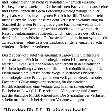
und Teilnehmerinnen nicht verständigen – nämlich einzelne
Rechtsgebiete zu streichen. Die betroffenen Fachvertreter aus Lehre
und Praxis lehnen dies dem Forderungskatalog zufolge in aller
Regel ab, wenn es ihren eigenen Bereich betrifft. "Dahinter steht
nicht zuletzt die Sorge, dass mit dem Verlust der Verankerung im
Staatsteil der ersten Prüfung das eigene Fach einen weit darüber
hinausgehenden Bedeutungsverlust erleidet – und womöglich
Ressourcenkürzungen ausgesetzt wird." Ziel müsse deshalb sein,
den Umfang des Pflichtstoffs "tatsächlich und nicht nur symbolisch"
zu reduzieren – ohne dass der Eindruck entstehe, einzelne Fächer
würden an Relevanz verlieren.
Das Zauberwort lautet Verlagerung: Ausgewählte Stoffgebiete
sollen ausschließlich in studienbegleitenden Klausuren abgeprüft
werden. "Diese Bereiche werden nicht erneut in der staatlichen
Pflichtfachprüfung (weder schriftlich noch mündlich) abgeprüft."
Dafür kämen drei verschiedene Wege in Betracht: Entweder
studienbegleitende Prüfungen in den verlagerten Bereichen oder
Fächern als Zulassungsvoraussetzung für die staatliche
Pflichtfachprüfung; eine Verlagerung in einen (integrierten)
Bachelor of Laws (LL. B.); oder eine Verlagerung und Anrechnung
auf die staatliche Pflichtfachprüfung. Die Sympathie der Verfasser
scheint mehrheitlich bei der ersten Variante zu liegen.
"Hürden für LL. B. sind zu hoch"