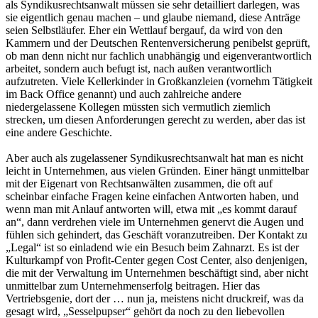
als Syndikusrechtsanwalt müssen sie sehr detailliert darlegen, was
sie eigentlich genau machen – und glaube niemand, diese Anträge
seien Selbstläufer. Eher ein Wettlauf bergauf, da wird von den
Kammern und der Deutschen Rentenversicherung penibelst geprüft,
ob man denn nicht nur fachlich unabhängig und eigenverantwortlich
arbeitet, sondern auch befugt ist, nach außen verantwortlich
aufzutreten. Viele Kellerkinder in Großkanzleien (vornehm Tätigkeit
im Back Office genannt) und auch zahlreiche andere
niedergelassene Kollegen müssten sich vermutlich ziemlich
strecken, um diesen Anforderungen gerecht zu werden, aber das ist
eine andere Geschichte.
Aber auch als zugelassener Syndikusrechtsanwalt hat man es nicht
leicht in Unternehmen, aus vielen Gründen. Einer hängt unmittelbar
mit der Eigenart von Rechtsanwälten zusammen, die oft auf
scheinbar einfache Fragen keine einfachen Antworten haben, und
wenn man mit Anlauf antworten will, etwa mit „es kommt darauf
an“, dann verdrehen viele im Unternehmen genervt die Augen und
fühlen sich gehindert, das Geschäft voranzutreiben. Der Kontakt zu
„Legal“ ist so einladend wie ein Besuch beim Zahnarzt. Es ist der
Kulturkampf von Profit-Center gegen Cost Center, also denjenigen,
die mit der Verwaltung im Unternehmen beschäftigt sind, aber nicht
unmittelbar zum Unternehmenserfolg beitragen. Hier das
Vertriebsgenie, dort der … nun ja, meistens nicht druckreif, was da
gesagt wird, „Sesselpupser“ gehört da noch zu den liebevollen