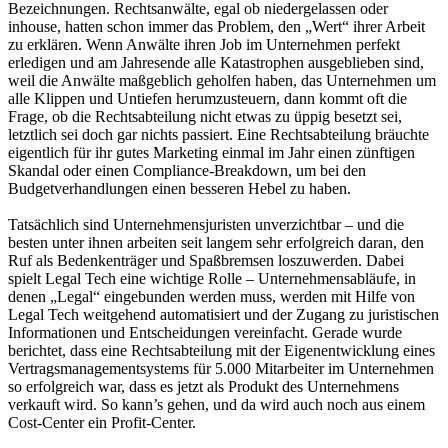
Bezeichnungen. Rechtsanwälte, egal ob niedergelassen oder
inhouse, hatten schon immer das Problem, den „Wert“ ihrer Arbeit
zu erklären. Wenn Anwälte ihren Job im Unternehmen perfekt
erledigen und am Jahresende alle Katastrophen ausgeblieben sind,
weil die Anwälte maßgeblich geholfen haben, das Unternehmen um
alle Klippen und Untiefen herumzusteuern, dann kommt oft die
Frage, ob die Rechtsabteilung nicht etwas zu üppig besetzt sei,
letztlich sei doch gar nichts passiert. Eine Rechtsabteilung bräuchte
eigentlich für ihr gutes Marketing einmal im Jahr einen zünftigen
Skandal oder einen Compliance-Breakdown, um bei den
Budgetverhandlungen einen besseren Hebel zu haben.
Tatsächlich sind Unternehmensjuristen unverzichtbar – und die
besten unter ihnen arbeiten seit langem sehr erfolgreich daran, den
Ruf als Bedenkenträger und Spaßbremsen loszuwerden. Dabei
spielt Legal Tech eine wichtige Rolle – Unternehmensabläufe, in
denen „Legal“ eingebunden werden muss, werden mit Hilfe von
Legal Tech weitgehend automatisiert und der Zugang zu juristischen
Informationen und Entscheidungen vereinfacht. Gerade wurde
berichtet, dass eine Rechtsabteilung mit der Eigenentwicklung eines
Vertragsmanagementsystems für 5.000 Mitarbeiter im Unternehmen
so erfolgreich war, dass es jetzt als Produkt des Unternehmens
verkauft wird. So kann’s gehen, und da wird auch noch aus einem
Cost-Center ein Profit-Center.