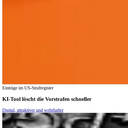
Einträge im US-Strafregister
KI-Tool löscht die Vorstrafen schneller
Digital, attraktiver und wehrhafter