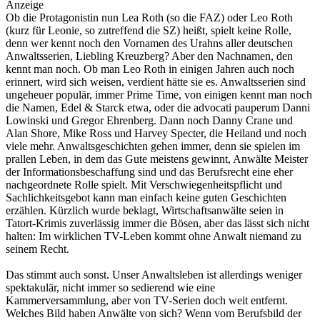
Anzeige
Ob die Protagonistin nun Lea Roth (so die FAZ) oder Leo Roth
(kurz für Leonie, so zutreffend die SZ) heißt, spielt keine Rolle,
denn wer kennt noch den Vornamen des Urahns aller deutschen
Anwaltsserien, Liebling Kreuzberg? Aber den Nachnamen, den
kennt man noch. Ob man Leo Roth in einigen Jahren auch noch
erinnert, wird sich weisen, verdient hätte sie es. Anwaltsserien sind
ungeheuer populär, immer Prime Time, von einigen kennt man noch
die Namen, Edel & Starck etwa, oder die advocati pauperum Danni
Lowinski und Gregor Ehrenberg. Dann noch Danny Crane und
Alan Shore, Mike Ross und Harvey Specter, die Heiland und noch
viele mehr. Anwaltsgeschichten gehen immer, denn sie spielen im
prallen Leben, in dem das Gute meistens gewinnt, Anwälte Meister
der Informationsbeschaffung sind und das Berufsrecht eine eher
nachgeordnete Rolle spielt. Mit Verschwiegenheitspflicht und
Sachlichkeitsgebot kann man einfach keine guten Geschichten
erzählen. Kürzlich wurde beklagt, Wirtschaftsanwälte seien in
Tatort-Krimis zuverlässig immer die Bösen, aber das lässt sich nicht
halten: Im wirklichen TV-Leben kommt ohne Anwalt niemand zu
seinem Recht.
Das stimmt auch sonst. Unser Anwaltsleben ist allerdings weniger
spektakulär, nicht immer so sedierend wie eine
Kammerversammlung, aber von TV-Serien doch weit entfernt.
Welches Bild haben Anwälte von sich? Wenn vom Berufsbild der