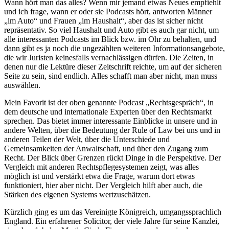
Wann hört man das alles? Wenn mir jemand etwas Neues empfiehlt
und ich frage, wann er oder sie Podcasts hört, antworten Männer
„im Auto“ und Frauen „im Haushalt“, aber das ist sicher nicht
repräsentativ. So viel Haushalt und Auto gibt es auch gar nicht, um
alle interessanten Podcasts im Blick bzw. im Ohr zu behalten, und
dann gibt es ja noch die ungezählten weiteren Informationsangebote,
die wir Juristen keinesfalls vernachlässigen dürfen. Die Zeiten, in
denen nur die Lektüre dieser Zeitschrift reichte, um auf der sicheren
Seite zu sein, sind endlich. Alles schafft man aber nicht, man muss
auswählen.
Mein Favorit ist der oben genannte Podcast „Rechtsgespräch“, in
dem deutsche und internationale Experten über den Rechtsmarkt
sprechen. Das bietet immer interessante Einblicke in unsere und in
andere Welten, über die Bedeutung der Rule of Law bei uns und in
anderen Teilen der Welt, über die Unterschiede und
Gemeinsamkeiten der Anwaltschaft, und über den Zugang zum
Recht. Der Blick über Grenzen rückt Dinge in die Perspektive. Der
Vergleich mit anderen Rechtspflegesystemen zeigt, was alles
möglich ist und verstärkt etwa die Frage, warum dort etwas
funktioniert, hier aber nicht. Der Vergleich hilft aber auch, die
Stärken des eigenen Systems wertzuschätzen.
Kürzlich ging es um das Vereinigte Königreich, umgangssprachlich
England. Ein erfahrener Solicitor, der viele Jahre für seine Kanzlei,