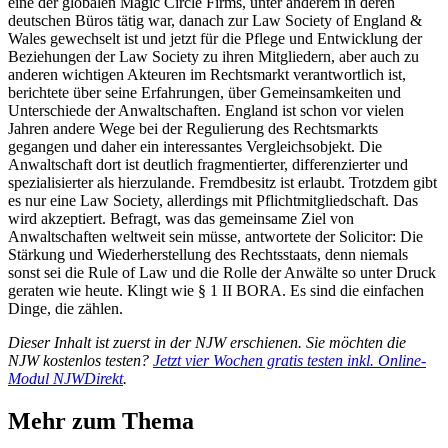
eine der globalen Magic Circle Firms, unter anderem in deren
deutschen Büros tätig war, danach zur Law Society of England &
Wales gewechselt ist und jetzt für die Pflege und Entwicklung der
Beziehungen der Law Society zu ihren Mitgliedern, aber auch zu
anderen wichtigen Akteuren im Rechtsmarkt verantwortlich ist,
berichtete über seine Erfahrungen, über Gemeinsamkeiten und
Unterschiede der Anwaltschaften. England ist schon vor vielen
Jahren andere Wege bei der Regulierung des Rechtsmarkts
gegangen und daher ein interessantes Vergleichsobjekt. Die
Anwaltschaft dort ist deutlich fragmentierter, differenzierter und
spezialisierter als hierzulande. Fremdbesitz ist erlaubt. Trotzdem gibt
es nur eine Law Society, allerdings mit Pflichtmitgliedschaft. Das
wird akzeptiert. Befragt, was das gemeinsame Ziel von
Anwaltschaften weltweit sein müsse, antwortete der Solicitor: Die
Stärkung und Wiederherstellung des Rechtsstaats, denn niemals
sonst sei die Rule of Law und die Rolle der Anwälte so unter Druck
geraten wie heute. Klingt wie § 1 II BORA. Es sind die einfachen
Dinge, die zählen.
Dieser Inhalt ist zuerst in der NJW erschienen. Sie möchten die
NJW kostenlos testen?
Jetzt vier Wochen gratis testen inkl. Online-
Modul NJWDirekt
.
Mehr zum Thema