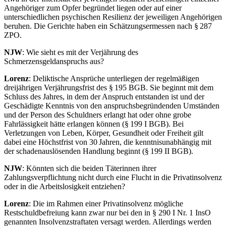
Angehöriger zum Opfer begründet liegen oder auf einer
unterschiedlichen psychischen Resilienz der jeweiligen Angehörigen
beruhen. Die Gerichte haben ein Schätzungsermessen nach § 287
ZPO.
NJW
: Wie sieht es mit der Verjährung des
Schmerzensgeldanspruchs aus?
Lorenz
: Deliktische Ansprüche unterliegen der regelmäßigen
dreijährigen Verjährungsfrist des § 195 BGB. Sie beginnt mit dem
Schluss des Jahres, in dem der Anspruch entstanden ist und der
Geschädigte Kenntnis von den anspruchsbegründenden Umständen
und der Person des Schuldners erlangt hat oder ohne grobe
Fahrlässigkeit hätte erlangen können (§ 199 I BGB). Bei
Verletzungen von Leben, Körper, Gesundheit oder Freiheit gilt
dabei eine Höchstfrist von 30 Jahren, die kenntnisunabhängig mit
der schadenauslösenden Handlung beginnt (§ 199 II BGB).
NJW
: Könnten sich die beiden Täterinnen ihrer
Zahlungsverpflichtung nicht durch eine Flucht in die Privatinsolvenz
oder in die Arbeitslosigkeit entziehen?
Lorenz
: Die im Rahmen einer Privatinsolvenz mögliche
Restschuldbefreiung kann zwar nur bei den in § 290 I Nr. 1 InsO
genannten Insolvenzstraftaten versagt werden. Allerdings werden