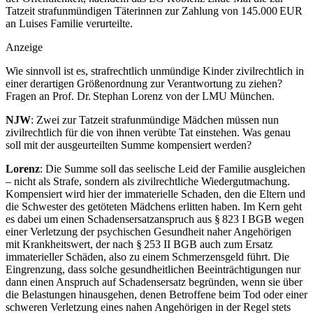
Tatzeit strafunmündigen Täterinnen zur Zahlung von 145.000 EUR
an Luises Familie verurteilte.
Anzeige
Wie sinnvoll ist es, strafrechtlich unmündige Kinder zivilrechtlich in
einer derartigen Größenordnung zur Verantwortung zu ziehen?
Fragen an Prof. Dr. Stephan Lorenz von der LMU München.
NJW
: Zwei zur Tatzeit strafunmündige Mädchen müssen nun
zivilrechtlich für die von ihnen verübte Tat einstehen. Was genau
soll mit der ausgeurteilten Summe kompensiert werden?
Lorenz
: Die Summe soll das seelische Leid der Familie ausgleichen
– nicht als Strafe, sondern als zivilrechtliche Wiedergutmachung.
Kompensiert wird hier der immaterielle Schaden, den die Eltern und
die Schwester des getöteten Mädchens erlitten haben. Im Kern geht
es dabei um einen Schadensersatzanspruch aus § 823 I BGB wegen
einer Verletzung der psychischen Gesundheit naher Angehörigen
mit Krankheitswert, der nach § 253 II BGB auch zum Ersatz
immaterieller Schäden, also zu einem Schmerzensgeld führt. Die
Eingrenzung, dass solche gesundheitlichen Beeinträchtigungen nur
dann einen Anspruch auf Schadensersatz begründen, wenn sie über
die Belastungen hinausgehen, denen Betroffene beim Tod oder einer
schweren Verletzung eines nahen Angehörigen in der Regel stets