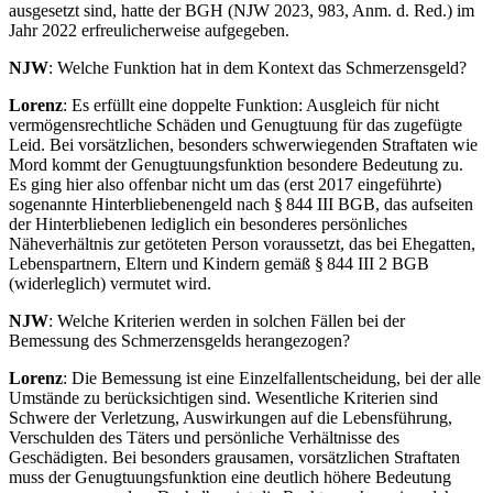
ausgesetzt sind, hatte der BGH (NJW 2023, 983, Anm. d. Red.) im
Jahr 2022 erfreulicherweise aufgegeben.
NJW
: Welche Funktion hat in dem Kontext das Schmerzensgeld?
Lorenz
: Es erfüllt eine doppelte Funktion: Ausgleich für nicht
vermögensrechtliche Schäden und Genugtuung für das zugefügte
Leid. Bei vorsätzlichen, besonders schwerwiegenden Straftaten wie
Mord kommt der Genugtuungsfunktion besondere Bedeutung zu.
Es ging hier also offenbar nicht um das (erst 2017 eingeführte)
sogenannte Hinterbliebenengeld nach § 844 III BGB, das aufseiten
der Hinterbliebenen lediglich ein besonderes persönliches
Näheverhältnis zur getöteten Person voraussetzt, das bei Ehegatten,
Lebenspartnern, Eltern und Kindern gemäß § 844 III 2 BGB
(widerleglich) vermutet wird.
NJW
: Welche Kriterien werden in solchen Fällen bei der
Bemessung des Schmerzensgelds herangezogen?
Lorenz
: Die Bemessung ist eine Einzelfallentscheidung, bei der alle
Umstände zu berücksichtigen sind. Wesentliche Kriterien sind
Schwere der Verletzung, Auswirkungen auf die Lebensführung,
Verschulden des Täters und persönliche Verhältnisse des
Geschädigten. Bei besonders grausamen, vorsätzlichen Straftaten
muss der Genugtuungsfunktion eine deutlich höhere Bedeutung