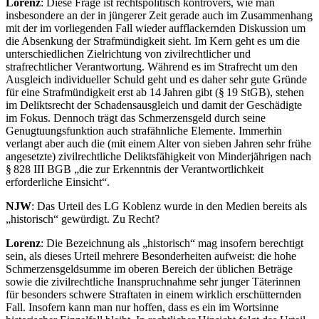
Lorenz
: Diese Frage ist rechtspolitisch kontrovers, wie man
insbesondere an der in jüngerer Zeit gerade auch im Zusammenhang
mit der im vorliegenden Fall wieder aufflackernden Diskussion um
die Absenkung der Strafmündigkeit sieht. Im Kern geht es um die
unterschiedlichen Zielrichtung von zivilrechtlicher und
strafrechtlicher Verantwortung. Während es im Strafrecht um den
Ausgleich individueller Schuld geht und es daher sehr gute Gründe
für eine Strafmündigkeit erst ab 14 Jahren gibt (§ 19 StGB), stehen
im Deliktsrecht der Schadensausgleich und damit der Geschädigte
im Fokus. Dennoch trägt das Schmerzensgeld durch seine
Genugtuungsfunktion auch strafähnliche Elemente. Immerhin
verlangt aber auch die (mit einem Alter von sieben Jahren sehr frühe
angesetzte) zivilrechtliche Deliktsfähigkeit von Minderjährigen nach
§ 828 III BGB „die zur Erkenntnis der Verantwortlichkeit
erforderliche Einsicht“.
NJW
: Das Urteil des LG Koblenz wurde in den Medien bereits als
„historisch“ gewürdigt. Zu Recht?
Lorenz
: Die Bezeichnung als „historisch“ mag insofern berechtigt
sein, als dieses Urteil mehrere Besonderheiten aufweist: die hohe
Schmerzensgeldsumme im oberen Bereich der üblichen Beträge
sowie die zivilrechtliche Inanspruchnahme sehr junger Täterinnen
für besonders schwere Straftaten in einem wirklich erschütternden
Fall. Insofern kann man nur hoffen, dass es ein im Wortsinne