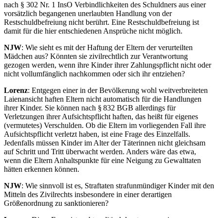
nach § 302 Nr. 1 InsO Verbindlichkeiten des Schuldners aus einer
vorsätzlich begangenen unerlaubten Handlung von der
Restschuldbefreiung nicht berührt. Eine Restschuldbefreiung ist
damit für die hier entschiedenen Ansprüche nicht möglich.
NJW
: Wie sieht es mit der Haftung der Eltern der verurteilten
Mädchen aus? Könnten sie zivilrechtlich zur Verantwortung
gezogen werden, wenn ihre Kinder ihrer Zahlungspflicht nicht oder
nicht vollumfänglich nachkommen oder sich ihr entziehen?
Lorenz
: Entgegen einer in der Bevölkerung wohl weitverbreiteten
Laienansicht haften Eltern nicht automatisch für die Handlungen
ihrer Kinder. Sie können nach § 832 BGB allerdings für
Verletzungen ihrer Aufsichtspflicht haften, das heißt für eigenes
(vermutetes) Verschulden. Ob die Eltern im vorliegenden Fall ihre
Aufsichtspflicht verletzt haben, ist eine Frage des Einzelfalls.
Jedenfalls müssen Kinder im Alter der Täterinnen nicht gleichsam
auf Schritt und Tritt überwacht werden. Anders wäre das etwa,
wenn die Eltern Anhaltspunkte für eine Neigung zu Gewalttaten
hätten erkennen können.
NJW
: Wie sinnvoll ist es, Straftaten strafunmündiger Kinder mit den
Mitteln des Zivilrechts insbesondere in einer derartigen
Größenordnung zu sanktionieren?