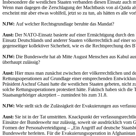
Insbesondere die westlichen Staaten verbanden diesen Einsatz auch m
Wenn man dagegen die Zerschlagung der Machtbasis von al-Qaida als vo
erscheint mir aber etwas wohlfeil, jetzt so zu tun, als hätten es alle vo
NJW:
Auf welcher Rechtsgrundlage beruhte das Mandat?
Aust:
Der NATO-Einsatz basierte auf einer Ermächtigung durch den UN
Einsatz Deutschlands und anderer Staaten völkerrechtlich auf einer 
gegenseitiger kollektiver Sicherheit, wie es die Rechtsprechung des
B
NJW:
Die Bundeswehr hat ab Mitte August Menschen aus Kabul ausgef
überhaupt zulässig?
Aust:
Hier muss man zunächst zwischen der völkerrechtlichen und der 
Rettungsoperationen auf Grundlage einer entsprechenden Entwicklung d
Präsident Aschraf Ghani hatte die westlichen Staaten gebeten, nicht z
solche Rettungsoperationen protestiert hätte. Faktisch haben sich di
Staatsangehöriger akzeptiert – zumindest bis zum 31.8.
NJW:
Wie stellt sich die Zulässigkeit der Evakuierungen aus verfassu
Aust:
Sie ist in der Tat umstritten. Knackpunkt der verfassungsrechtl
Einsätze der Bundeswehr nur zulässig, soweit sie ausdrücklich vom G
Formen der Personalverteidigung – „Ein Angriff auf deutsche Staatsbü
Bundeswehr herleiten. Für die Evakuierungsoperation in Afghanistan 