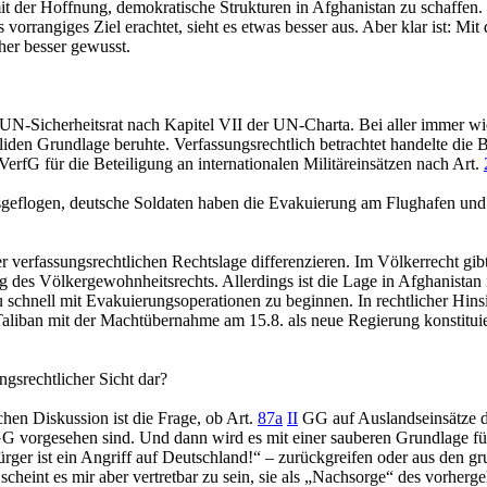
it der Hoffnung, demokratische Strukturen in Afghanistan zu schaffen. 
rrangiges Ziel erachtet, sieht es etwas besser aus. Aber klar ist: Mi
rher besser gewusst.
-Sicherheitsrat nach Kapitel VII der UN-Charta. Bei aller immer wiede
soliden Grundlage beruhte. Verfassungsrechtlich betrachtet handelte 
VerfG
für die Beteiligung an internationalen Militäreinsätzen nach
Art.
logen, deutsche Soldaten haben die Evakuierung am Flughafen und in d
verfassungsrechtlichen Rechtslage differenzieren. Im Völkerrecht gibt
es Völkergewohnheitsrechts. Allerdings ist die Lage in Afghanistan in
u schnell mit Evakuierungsoperationen zu beginnen. In rechtlicher Hins
e Taliban mit der Machtübernahme am 15.8. als neue Regierung konstitu
ngsrechtlicher Sicht dar?
ichen Diskussion ist die Frage, ob
Art.
87a
II
GG
auf Auslandseinsätze 
G vorgesehen sind. Und dann wird es mit einer sauberen Grundlage für
rger ist ein Angriff auf Deutschland!“ – zurückgreifen oder aus den gr
scheint es mir aber vertretbar zu sein, sie als „Nachsorge“ des vorher