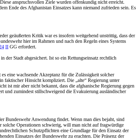
Diese anspruchsvollen Ziele wurden offenkundig nicht erreicht.
t dem Ende des Afghanistan Einsatzes kann niemand zufrieden sein. Es
r geäußerten Kritik war es insofern weitgehend unstrittig, dass der
die Bundeswehr hier im Rahmen und nach den Regeln eines Systems
24
II
GG
erfordert.
er Stadt abgesichert. Ist so ein Rettungseinsatz rechtlich
 es eine wachsende Akzeptanz für die Zulässigkeit solcher
 faktischer Hinsicht kompliziert. Die „alte“ Regierung unter
icht ist mir aber nicht bekannt, dass die afghanische Regierung gegen
iert und zumindest stillschweigend die Evakuierung ausländischer
der Bundeswehr Anwendung findet. Wenn man dies bejaht, sind
 solche Operationen schwierig, will man nicht auf fragwürdige
undrechtlichen Schutzpflichten eine Grundlage für den Einsatz der
gehenden Einsatzes der Bundeswehr zu erachten. Die Präsenz der