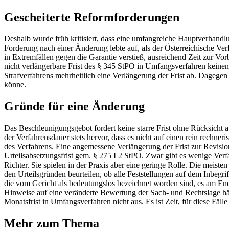
Gescheiterte Reformforderungen
Deshalb wurde früh kritisiert, dass eine umfangreiche Hauptverhandlun
Forderung nach einer Änderung lebte auf, als der Österreichische Verf
in Extremfällen gegen die Garantie verstieß, ausreichend Zeit zur 
nicht verlängerbare Frist des § 345 StPO in Umfangsverfahren keinen
Strafverfahrens mehrheitlich eine Verlängerung der Frist ab. Dagege
könne.
Gründe für eine Änderung
Das Beschleunigungsgebot fordert keine starre Frist ohne Rücksicht
der Verfahrensdauer stets hervor, dass es nicht auf einen rein rec
des Verfahrens. Eine angemessene Verlängerung der Frist zur Revisi
Urteilsabsetzungsfrist gem. § 275 I 2 StPO. Zwar gibt es wenige Verf
Richter. Sie spielen in der Praxis aber eine geringe Rolle. Die meist
den Urteilsgründen beurteilen, ob alle Feststellungen auf dem Inbe
die vom Gericht als bedeutungslos bezeichnet worden sind, es am E
Hinweise auf eine veränderte Bewertung der Sach- und Rechtslage hätt
Monatsfrist in Umfangsverfahren nicht aus. Es ist Zeit, für diese Fäll
Mehr zum Thema