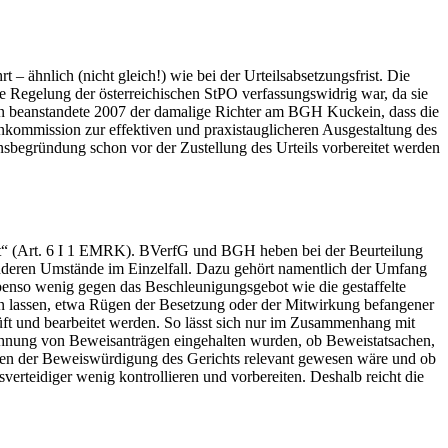
– ähnlich (nicht gleich!) wie bei der Urteilsabsetzungsfrist. Die
rre Regelung der österreichischen StPO verfassungswidrig war, da sie
ßen beanstandete 2007 der damalige Richter am BGH Kuckein, dass die
nkommission zur effektiven und praxistauglicheren Ausgestaltung des
nsbegründung schon vor der Zustellung des Urteils vorbereitet werden
ist“ (Art. 6 I 1 EMRK). BVerfG und BGH heben bei der Beurteilung
onderen Umstände im Einzelfall. Dazu gehört namentlich der Umfang
benso wenig gegen das Beschleunigungsgebot wie die gestaffelte
iten lassen, etwa Rügen der Besetzung oder der Mitwirkung befangener
prüft und bearbeitet werden. So lässt sich nur im Zusammenhang mit
blehnung von Beweisanträgen eingehalten wurden, ob Beweistatsachen,
hmen der Beweiswürdigung des Gerichts relevant gewesen wäre und ob
verteidiger wenig kontrollieren und vorbereiten. Deshalb reicht die