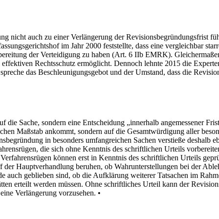
g nicht auch zu einer Verlängerung der Revisionsbegründungsfrist führt 
assungsgerichtshof im Jahr 2000 feststellte, dass eine vergleichbar sta
Vorbereitung der Verteidigung zu haben (Art. 6 IIb EMRK). Gleicherma
 effektiven Rechtsschutz ermöglicht. Dennoch lehnte 2015 die Experte
n spreche das Beschleunigungsgebot und der Umstand, dass die Revisio
 auf die Sache, sondern eine Entscheidung „innerhalb angemessener Fr
hnerischen Maßstab ankommt, sondern auf die Gesamtwürdigung aller bes
onsbegründung in besonders umfangreichen Sachen verstieße deshalb e
ahrensrügen, die sich ohne Kenntnis des schriftlichen Urteils vorbere
en Verfahrensrügen können erst in Kenntnis des schriftlichen Urteils ge
griff der Hauptverhandlung beruhen, ob Wahrunterstellungen bei der A
nde auch geblieben sind, ob die Aufklärung weiterer Tatsachen im Ra
en erteilt werden müssen. Ohne schriftliches Urteil kann der Revisions
e eine Verlängerung vorzusehen. •