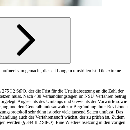
t aufmerksam gemacht, die seit Langem umstritten ist: Die extreme
75 I 2 StPO, der die Frist für die Urteilsabsetzung an die Zahl der
dersetzen muss. Nach 438 Verhandlungstagen im NSU-Verfahren betrug
 vorgelegt. Angesichts des Umfangs und Gewichts der Vorwürfe sowie
eidigung und den Generalbundesanwalt zur Begründung ihrer Revisionen
ungsprotokoll sehr dünn ist oder viele tausend Seiten umfasst! Das
handlung auch der Verfahrensstoff wächst, der zu prüfen ist. Zudem
gen werden (§ 344 II 2 StPO). Eine Wiedereinsetzung in den vorigen