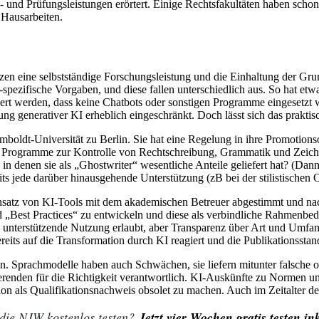
n- und Prüfungsleistungen erörtert. Einige Rechtsfakultäten haben sc
 Hausarbeiten.
en eine selbstständige Forschungsleistung und die Einhaltung der Grunds
spezifische Vorgaben, und diese fallen unterschiedlich aus. So hat etw
rt werden, dass keine Chatbots oder sonstigen Programme eingesetzt wu
 generativer KI erheblich eingeschränkt. Doch lässt sich das praktisc
Humboldt-Universität zu Berlin. Sie hat eine Regelung in ihre Promotio
Programme zur Kontrolle von Rechtschreibung, Grammatik und Zeichens
, in denen sie als „Ghostwriter“ wesentliche Anteile geliefert hat? (Dan
ts jede darüber hinausgehende Unterstützung (zB bei der stilistischen
er Einsatz von KI-Tools mit dem akademischen Betreuer abgestimmt und 
fend „Best Practices“ zu entwickeln und diese als verbindliche Rahmen
 die unterstützende Nutzung erlaubt, aber Transparenz über Art und Umf
eits auf die Transformation durch KI reagiert und die Publikationsstan
. Sprachmodelle haben auch Schwächen, sie liefern mitunter falsche od
erenden für die Richtigkeit verantwortlich. KI-Auskünfte zu Normen u
ion als Qualifikationsnachweis obsolet zu machen. Auch im Zeitalter de
 die NJW kostenlos testen?
Jetzt vier Wochen gratis testen 