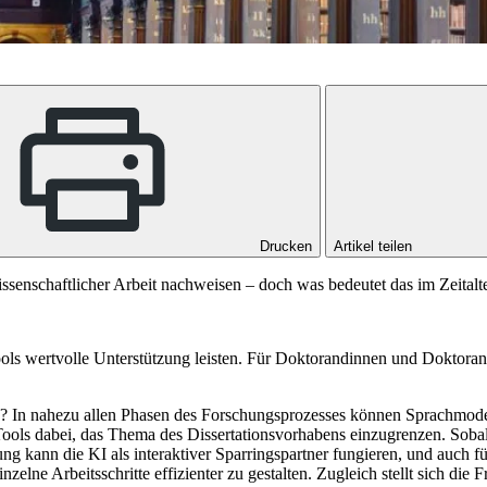
Drucken
Artikel teilen
wissenschaftlicher Arbeit nachweisen – doch was bedeutet das im Zeit
ools wertvolle Unterstützung leisten. Für Doktorandinnen und Doktoran
r.? In nahezu allen Phasen des Forschungsprozesses können Sprachmod
ools dabei, das Thema des Dissertationsvorhabens einzugrenzen. Sobald e
g kann die KI als interaktiver Sparringspartner fungieren, und auch für
zelne Arbeitsschritte effizienter zu gestalten. Zugleich stellt sich die