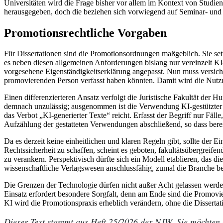
Universitäten wird die Frage bisher vor allem im Kontext von Studie
herausgegeben, doch die beziehen sich vorwiegend auf Seminar- und
Promotionsrechtliche Vorgaben
Für Dissertationen sind die Promotionsordnungen maßgeblich. Sie setz
es neben diesen allgemeinen Anforderungen bislang nur vereinzelt KI-
vorgesehene Eigenständigkeitserklärung angepasst. Nun muss versiche
promovierenden Person verfasst haben könnten. Damit wird die Nutzung
Einen differenzierteren Ansatz verfolgt die Juristische Fakultät der 
demnach unzulässig; ausgenommen ist die Verwendung KI-gestützter 
das Verbot „KI-generierter Texte“ reicht. Erfasst der Begriff nur Fälle
Aufzählung der gestatteten Verwendungen abschließend, so dass berei
Da es derzeit keine einheitlichen und klaren Regeln gibt, sollte d
Rechtssicherheit zu schaffen, scheint es geboten, fakultätsübergrei
zu verankern. Perspektivisch dürfte sich ein Modell etablieren, das
wissenschaftliche Verlagswesen anschlussfähig, zumal die Branche ber
Die Grenzen der Technologie dürfen nicht außer Acht gelassen werden
Einsatz erfordert besondere Sorgfalt, denn am Ende sind die Promovi
KI wird die Promotionspraxis erheblich verändern, ohne die Dissertat
Dieser Text stammt aus Heft 25/2026 der NJW. Sie möchten