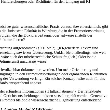
hon Handreichungen oder Richtlinien für den Umgang mit KI
ätze guter wissenschaftlicher Praxis voraus. Soweit ersichtlich, gibt
a die Juristische Fakultät in Würzburg die in der Promotionsordnung
rden, die die Doktorarbeit ganz oder teilweise anstelle der
h kontrollieren?
nsordnung aufgenommen (§ 7 II Nr. 2). „KI-generierte Texte“ sind
etzung sowie zur Übersetzung. Unklar bleibt allerdings, wie weit
n wäre auch der urheberrechtliche Schutz fraglich.) Oder ist die
 Optimierung) unzulässig wäre?
nachvollziehbar dokumentiert werden. Um mehr Orientierung und
bedingungen in den Promotionsordnungen oder ergänzenden Richtlinien
ang der Verwendung verlangt. Ein solches Konzept wäre auch für das
dards entsprechend anpasst.
er erfundene Informationen („Halluzinationen“). Der reflektierte
nd Gerichtsentscheidungen müssen stets überprüft werden. Generative
r Prompts bleibt die wissenschaftliche Eigenleistung entscheidend.
inkl. Online-Modul NJWDirekt
.