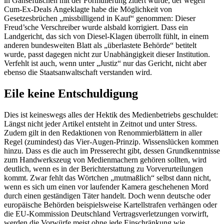
in Gänsefüßchen mit der Formulierung zitiert wurde, der wegen
Cum-Ex-Deals Angeklagte habe die Möglichkeit von
Gesetzesbrüchen „missbilligend in Kauf“ genommen: Dieser
Freud’sche Verschreiber wurde alsbald korrigiert. Dass ein
Landgericht, das sich von Diesel-Klagen überrollt fühlt, in einem
anderen bundesweiten Blatt als „überlastete Behörde“ betitelt
wurde, passt dagegen nicht zur Unabhängigkeit dieser Institution.
Verfehlt ist auch, wenn unter „Justiz“ nur das Gericht, nicht aber
ebenso die Staatsanwaltschaft verstanden wird.
Eile keine Entschuldigung
Dies ist keineswegs alles der Hektik des Medienbetriebs geschuldet:
Längst nicht jeder Artikel entsteht in Zeitnot und unter Stress.
Zudem gilt in den Redaktionen von Renommierblättern in aller
Regel (zumindest) das Vier-Augen-Prinzip. Wissenslücken kommen
hinzu. Dass es die auch im Presserecht gibt, dessen Grundkenntnisse
zum Handwerkszeug von Medienmachern gehören sollten, wird
deutlich, wenn es in der Berichterstattung zu Vorverurteilungen
kommt. Zwar fehlt das Wörtchen „mutmaßlich“ selbst dann nicht,
wenn es sich um einen vor laufender Kamera geschehenen Mord
durch einen geständigen Täter handelt. Doch wenn deutsche oder
europäische Behörden beispielsweise Kartellstrafen verhängen oder
die EU-Kommission Deutschland Vertragsverletzungen vorwirft,
werden die Vorwürfe meist ohne jede Einschränkung wie