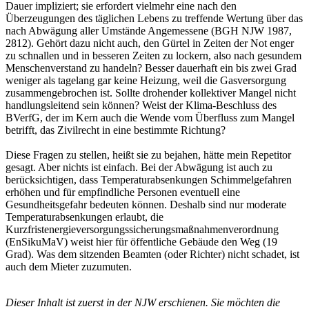
Dauer impliziert; sie erfordert vielmehr eine nach den
Überzeugungen des täglichen Lebens zu treffende Wertung über das
nach Abwägung aller Umstände Angemessene (BGH NJW 1987,
2812). Gehört dazu nicht auch, den Gürtel in Zeiten der Not enger
zu schnallen und in besseren Zeiten zu lockern, also nach gesundem
Menschenverstand zu handeln? Besser dauerhaft ein bis zwei Grad
weniger als tagelang gar keine Heizung, weil die Gasversorgung
zusammengebrochen ist. Sollte drohender kollektiver Mangel nicht
handlungsleitend sein können? Weist der Klima­-Beschluss des
BVerfG, der im Kern auch die Wende vom Überfluss zum Mangel
betrifft, das Zivilrecht in eine bestimmte Richtung?
Diese Fragen zu stellen, heißt sie zu bejahen, hätte mein Repetitor
gesagt. Aber nichts ist einfach. Bei der Abwägung ist auch zu
berücksichtigen, dass Temperaturabsenkungen Schimmelgefahren
erhöhen und für empfindliche Personen eventuell eine
Gesundheitsgefahr bedeuten können. Deshalb sind nur moderate
Temperaturabsenkungen erlaubt, die
Kurzfristenergieversorgungssicherungsmaßnahmenverordnung
(EnSikuMaV) weist hier für öffentliche Gebäude den Weg (19
Grad). Was dem sitzenden Beamten (oder Richter) nicht schadet, ist
auch dem Mieter zuzumuten.
Dieser Inhalt ist zuerst in der NJW erschienen. Sie möchten die