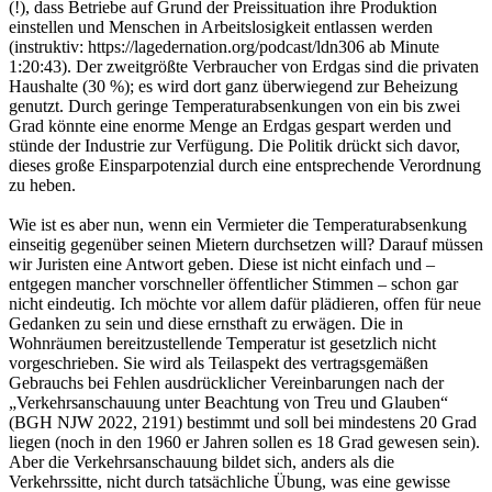
(!), dass Betriebe auf Grund der Preissituation ihre Produktion
einstellen und Menschen in Arbeitslosigkeit entlassen werden
(instruktiv: https://lagedernation.org/podcast/ldn306 ab Minute
1:20:43). Der zweitgrößte Verbraucher von Erdgas sind die privaten
Haushalte (30 %); es wird dort ganz überwiegend zur Beheizung
genutzt. Durch geringe Temperaturabsenkungen von ein bis zwei
Grad könnte eine enorme Menge an Erdgas gespart werden und
stünde der Industrie zur Verfügung. Die Politik drückt sich davor,
dieses große Einsparpotenzial durch eine entsprechende Verordnung
zu heben.
Wie ist es aber nun, wenn ein Vermieter die Temperaturabsenkung
einseitig gegenüber seinen Mietern durchsetzen will? Darauf müssen
wir Juristen eine Antwort geben. Diese ist nicht einfach und –
entgegen mancher vorschneller öffentlicher Stimmen – schon gar
nicht eindeutig. Ich möchte vor allem dafür plädieren, offen für neue
Gedanken zu sein und diese ernsthaft zu erwägen. Die in
Wohnräumen bereitzustellende Temperatur ist gesetzlich nicht
vorgeschrieben. Sie wird als Teilaspekt des vertragsgemäßen
Gebrauchs bei Fehlen ausdrücklicher Vereinbarungen nach der
„Verkehrsanschauung unter Beachtung von Treu und Glauben“
(BGH NJW 2022, 2191) bestimmt und soll bei mindestens 20 Grad
liegen (noch in den 1960 er Jahren sollen es 18 Grad gewesen sein).
Aber die Verkehrsanschauung bildet sich, anders als die
Verkehrssitte, nicht durch tatsächliche Übung, was eine gewisse