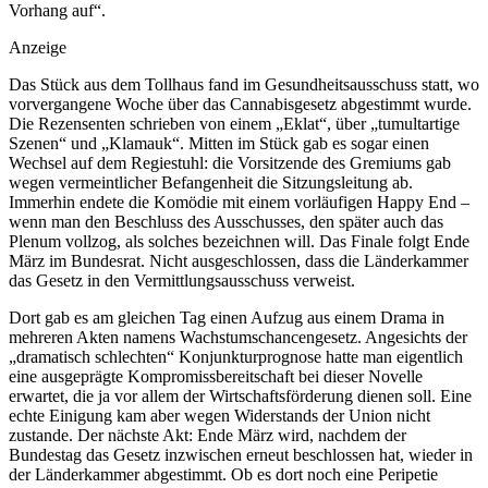
Vorhang auf“.
Anzeige
Das Stück aus dem Tollhaus fand im Gesundheitsausschuss statt, wo
vorvergangene Woche über das Cannabisgesetz abgestimmt wurde.
Die Rezensenten schrieben von einem „Eklat“, über „tumultartige
Szenen“ und „Klamauk“. Mitten im Stück gab es sogar einen
Wechsel auf dem Regiestuhl: die Vorsitzende des Gremiums gab
wegen vermeint­licher Befangenheit die Sitzungsleitung ab.
Immerhin endete die Komödie mit einem vorläufigen Happy End –
wenn man den Beschluss des Ausschusses, den später auch das
Plenum vollzog, als solches bezeichnen will. Das Finale folgt Ende
März im Bundesrat. Nicht ausgeschlossen, dass die Länderkammer
das Gesetz in den Vermittlungsausschuss verweist.
Dort gab es am gleichen Tag einen Aufzug aus einem Drama in
mehreren Akten namens Wachstumschancengesetz. Angesichts der
„dramatisch schlechten“ Konjunkturpro­gnose hatte man eigentlich
eine ausgeprägte Kompromissbereitschaft bei dieser Novelle
erwartet, die ja vor allem der Wirtschaftsförderung dienen soll. Eine
echte Einigung kam aber wegen Widerstands der Union nicht
zustande. Der nächste Akt: Ende März wird, nachdem der
Bundestag das Gesetz inzwischen erneut beschlossen hat, ­wieder in
der Länderkammer abgestimmt. Ob es dort noch eine Peripetie