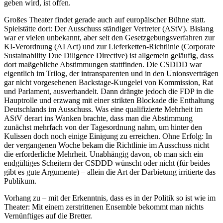
geben wird, ist offen.
Großes Theater findet gerade auch auf europäischer Bühne statt.
Spielstätte dort: Der Ausschuss ständiger Vertreter (AStV). Bislang
war er vielen unbekannt, aber seit den Gesetzgebungsverfahren zur
KI-Verordnung (AI Act) und zur Lieferketten-Richtlinie (Corporate
Sustainability Due Diligence Directive) ist allgemein geläufig, dass
dort maßgebliche Abstimmungen stattfinden. Die CSDDD war
eigentlich im Trilog, der intransparenten und in den Unionsverträgen
gar nicht vorgesehenen Backstage-Kungelei von Kommission, Rat
und Parlament, ausverhandelt. Dann drängte jedoch die FDP in die
Hauptrolle und erzwang mit einer strikten Blockade die Enthaltung
Deutschlands im Ausschuss. Was eine qualifizierte Mehrheit im
AStV derart ins Wanken brachte, dass man die Abstimmung
zunächst mehrfach von der Tagesordnung nahm, um hinter den
Kulissen doch noch einige Einigung zu erreichen. Ohne Erfolg: In
der vergangenen ­Woche bekam die Richtlinie im Ausschuss nicht
die erforderliche Mehrheit. ­Unabhängig davon, ob man sich ein
endgültiges Scheitern der CSDDD wünscht oder nicht (für beides
gibt es gute Argumente) – allein die Art der Darbietung irritierte das
Publikum.
Vorhang zu – mit der Erkenntnis, dass es in der Politik so ist wie im
Theater: Mit einem zerstrittenen Ensemble bekommt man nichts
Vernünftiges auf die Bretter.