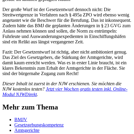
Der große Wurf ist der Gesetzentwurf dennoch nicht: Die
Streitwertgrenze in Ver­fahren nach § 495a ZPO wird ebenso wenig
angetastet wie die Beschwer für die ­Berufung. Das ist inkonsequent.
Zudem hätte das BMJ die geplanten Änderungen in § 23 GVG zum
Anlass nehmen können und sollen, die Norm zu entrümpeln:
Fuhrleute und Auswanderungsexpedienten in Einschiffungshäfen
sind ein Relikt aus längst vergangener Zeit.
Fazit: Der Gesetzentwurf ist richtig, aber nicht ambitioniert genug.
Das Ziel des ­Gesetzgebers, die Stärkung der Amtsgerichte, wird
damit kaum erreicht werden. Was es in erster Linie braucht, ist ein
klares Bekenntnis zum Erhalt der Amtsgerichte in der Fläche. Sie
sind der bürgernahe Zugang zum Recht!
Dieser Inhalt ist zuerst in der NJW erschienen. Sie möchten die
NJW kostenlos testen?
Jetzt vier Wochen gratis testen inkl. Online-
Modul NJWDirekt
.
Mehr zum Thema
BMJV
Gesetzgebungskompetenz
Amtsgerichte