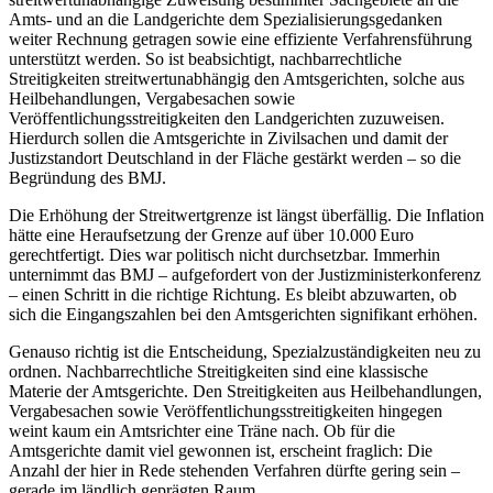
Amts- und an die Landgerichte dem Spezialisierungsgedanken
weiter Rechnung getragen sowie eine effiziente Verfahrensführung
unterstützt werden. So ist beabsichtigt, nachbarrechtliche
Streitigkeiten streitwertunabhängig den Amtsgerichten, solche aus
Heilbehandlungen, Vergabesachen sowie
Veröffentlichungsstreitigkeiten den Landgerichten zuzuweisen.
Hierdurch sollen die Amtsgerichte in Zivil­sachen und damit der
Justizstandort Deutschland in der Fläche gestärkt werden – so die
Begründung des BMJ.
Die Erhöhung der Streitwertgrenze ist längst überfällig. Die Inflation
hätte eine Heraufsetzung der Grenze auf über 10.000 Euro
gerechtfertigt. Dies war politisch nicht durchsetzbar. Immerhin
unternimmt das BMJ – aufgefordert von der ­Justizministerkonferenz
– einen Schritt in die richtige Richtung. Es bleibt abzuwarten, ob
sich die Eingangszahlen bei den Amtsgerichten signifikant erhöhen.
Genauso richtig ist die Entscheidung, Spezialzuständigkeiten neu zu
ordnen. Nachbarrechtliche Streitigkeiten sind eine klassische
Materie der Amtsgerichte. Den Streitig­keiten aus Heilbehandlungen,
Vergabesachen sowie Veröffentlichungsstreitigkeiten hingegen
weint kaum ein Amtsrichter eine Träne nach. Ob für die
Amtsgerichte damit viel gewonnen ist, erscheint fraglich: Die
Anzahl der hier in Rede stehenden Verfahren dürfte gering sein –
gerade im ländlich geprägten Raum.