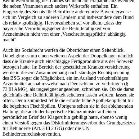
Beihilfeverordnung des Landes sei nicht auf Präparate anzuwenden,
die neben Vitaminen auch andere Wirkstoffe enthalten. Ein
Fingerzeig des Senats für Betroffene anderenorts: Bayern erweise
sich im Vergleich zu anderen Ländern und insbesondere dem Bund
als relativ großzügig. Hervorzuheben sei vor allem, „dass der
bayerische Verordnungsgeber die Beihilfefähigkeit von
Arzneimitteln nicht von einer ‚Verschreibungspflicht‘ abhängig
macht“.
Auch ins Sozialrecht warfen die Oberrichter einen Seitenblick.
Dabei ging es um einen weiteren Aspekt der Doppelklage, nämlich
dass die Kranke auch einschlägige Fertigprodukte aus der Schweiz
bezogen hatte. Im Bereich der gesetzlichen Krankenversicherung
werde in diesem Zusammenhang nach ständiger Rechtsprechung
des BSG sogar die Möglichkeit, ein im Ausland verkehrsfähiges
Arzneimittel ausnahmsweise nach Deutschland zu verbringen (§
73 III AMG), als ungeeignet angesehen, schreiben sie. Ob sie daran
gleichfalls eine Beihilfefähigkeit scheitern lassen würden, lassen sie
offen. Denn zumindest fehle die erforderliche Apothekenpflicht für
die begehrten Fischölpillen. Übrigens sehen sie in der ablehnenden
Haltung, die auch der bayerische Finanzminister auf einen
persönlichen Brief des Klägers hin gebilligt hatte, ebenso wenig
einen Verstoß gegen das Diskriminierungsverbot des Grundgesetzes
für Behinderte (Art. 3 III 2 GG) oder die UN-
Behindertenrechtskonvention.