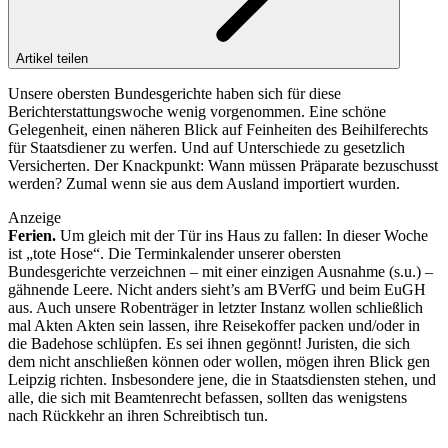
Artikel teilen
Unsere obersten Bundesgerichte haben sich für diese
Berichterstattungswoche wenig vorgenommen. Eine schöne
Gelegenheit, einen näheren Blick auf Feinheiten des Beihilferechts
für Staatsdiener zu werfen. Und auf Unterschiede zu gesetzlich
Versicherten. Der Knackpunkt: Wann müssen Präparate bezuschusst
werden? Zumal wenn sie aus dem Ausland importiert wurden.
Anzeige
Ferien.
Um gleich mit der Tür ins Haus zu fallen: In dieser Woche
ist „tote Hose“. Die Terminkalender unserer obersten
Bundesgerichte verzeichnen – mit einer einzigen Ausnahme (s.u.) –
gähnende Leere. Nicht anders sieht’s am BVerfG und beim EuGH
aus. Auch unsere Robenträger in letzter Instanz wollen schließlich
mal Akten Akten sein lassen, ihre Reisekoffer packen und/oder in
die Badehose schlüpfen. Es sei ihnen gegönnt! Juristen, die sich
dem nicht anschließen können oder wollen, mögen ihren Blick gen
Leipzig richten. Insbesondere jene, die in Staatsdiensten stehen, und
alle, die sich mit Beamtenrecht befassen, sollten das wenigstens
nach Rückkehr an ihren Schreibtisch tun.