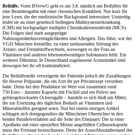
Beihilfe.
Vorm BVerwG geht es am 3.8. nämlich um Beihilfen für
eine Beamtengattin mit einer chronischen Krankheit. Nur kurz für
jene Leser, die der medizinische Background interessiert: Unstreitig
leidet sie an einer genetisch bedingten Multisystemerkrankung
(CMI) mit hochgradiger multipler Chemikaliensensitivität (MCS).
Die Folgen sind stark ausgeprägte
Nahrungsmittelunverträglichkeiten und Allergien. Das führt, wie der
VGH München feststellte, zu einer umfassenden Störung des
Arznei- und Fremdstoffwechsels, weswegen es der Frau an
Vitaminen und anderen lebensnotwendigen Substanzen fehlt. Ein
weiteres Dilemma: In Deutschland zugelassene Arzneimittel sind
deswegen bei ihr oft kontraindiziert.
Die Beihilfestelle verweigerte der Patientin jedoch die Zuzahlungen
für diverse Präparate, die ein Arzt ihr per Privatrezept verordnet
hatte. Denn bei den Produk­ten im Wert von zusammen rund
750 Euro – darunter Kapseln mit Fischöl und ein Pulver aus
gefriergetrockneter Ochsengalle – handele es sich bloß um Mittel,
die zur Ersetzung des täglichen Bedarfs an Vitaminen und
Mineralstoffen geeignet seien. Nur bei einem einzigen Artikel
schlugen sich demgegenüber die Münchener Oberrichter in den
beiden Parallelverfahren auf die Seite des Ehepaars: Die in einer
Apotheke mit einer speziellen Mixtur angefüllten Cellusoekapseln
muss der Freistaat bezuschussen. Denn der Ausschlusstatbestand der