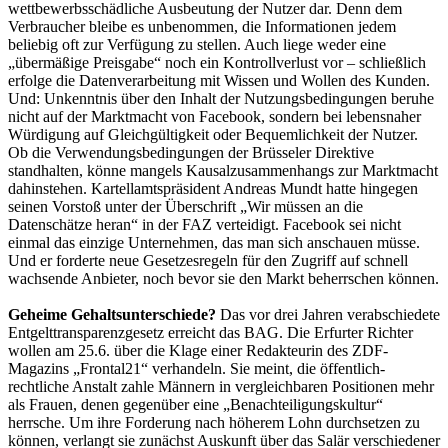
wettbewerbsschädliche Ausbeutung der Nutzer dar. Denn dem
Verbraucher bleibe es unbenommen, die Informationen jedem
beliebig oft zur Verfügung zu stellen. Auch liege weder eine
„übermäßige Preisgabe“ noch ein Kontrollverlust vor – schließlich
erfolge die Datenverarbeitung mit Wissen und Wollen des Kunden.
Und: Unkenntnis über den Inhalt der Nutzungsbedingungen beruhe
nicht auf der Marktmacht von Facebook, sondern bei lebensnaher
Würdigung auf Gleichgültigkeit oder Bequemlichkeit der Nutzer.
Ob die Verwendungsbedingungen der Brüsseler Direktive
standhalten, könne mangels Kausalzusammenhangs zur Marktmacht
dahinstehen. Kartellamtspräsident Andreas Mundt hatte hingegen
seinen Vorstoß unter der Überschrift „Wir müssen an die
Datenschätze heran“ in der FAZ verteidigt. Facebook sei nicht
einmal das einzige Unternehmen, das man sich anschauen müsse.
Und er forderte neue Gesetzesregeln für den Zugriff auf schnell
wachsende Anbieter, noch bevor sie den Markt beherrschen können.
Geheime Gehaltsunterschiede?
Das vor drei Jahren verabschiedete
Entgelttransparenzgesetz erreicht das BAG. Die Erfurter Richter
wollen am 25.6. über die Klage einer Redakteurin des ZDF-
Magazins „Frontal21“ verhandeln. Sie meint, die öffentlich-
rechtliche Anstalt zahle Männern in vergleichbaren Positionen mehr
als Frauen, denen gegenüber eine „Benachteiligungskultur“
herrsche. Um ihre Forderung nach höherem Lohn durchsetzen zu
können, verlangt sie zunächst Auskunft über das Salär verschiedener