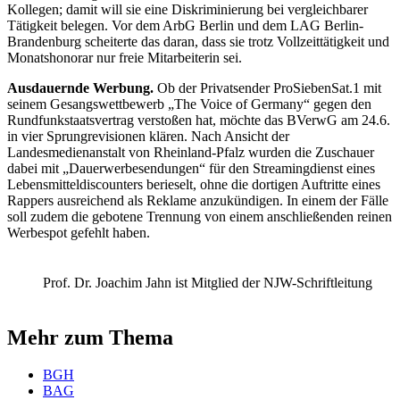
Kollegen; damit will sie eine Diskriminierung bei vergleichbarer
Tätigkeit belegen. Vor dem ArbG Berlin und dem LAG Berlin-
Brandenburg scheiterte das daran, dass sie trotz Vollzeittätigkeit und
Monatshonorar nur freie Mitarbeiterin sei.
Ausdauernde Werbung.
Ob der Privatsender ProSiebenSat.1 mit
seinem Gesangswettbewerb „The Voice of Germany“ gegen den
Rundfunkstaatsvertrag verstoßen hat, möchte das BVerwG am 24.6.
in vier Sprungrevisionen klären. Nach Ansicht der
Landesmedienanstalt von Rheinland-Pfalz wurden die Zuschauer
dabei mit „Dauerwerbesendungen“ für den Streamingdienst eines
Lebensmitteldiscounters berieselt, ohne die dortigen Auftritte eines
Rappers ausreichend als Reklame anzukündigen. In einem der Fälle
soll zudem die gebotene Trennung von einem anschließenden reinen
Werbespot gefehlt haben.
Prof. Dr. Joachim Jahn ist Mitglied der NJW-Schriftleitung
Mehr zum Thema
BGH
BAG