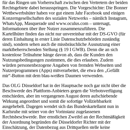
für das Ringen um Vorherrschaft zwischen den Vertretern der beiden
Rechtsgebiete dabei herausspringen. Die Vorgeschichte: Die Bonner
Wettbewerbshüter haben vor gut einem Jahr Facebook und einigen
Konzerngesellschaften des sozialen Netzwerks – nämlich Instagram,
WhatsApp, Masquerade und www.oculus.com – untersagt,
Informationen über ihre Nutzer zusammenzuführen. Die
Kartellhüter finden das nicht nur unvereinbar mit der DS-GVO (für
deren Einhaltung in erster Linie Datenschutzbehörden zuständig
sind), sondern sehen auch die missbräuchliche Ausnutzung einer
marktbeherrschenden Stellung (§ 19 I GWB). Denn die an sich
kostenlose Teilnahme hänge davon ab, dass die Kunden den
Nutzungsbedingungen zustimmen, die dies erlauben. Zudem
würden personenbezogene Angaben von fremden Webseiten und
Nutzerprogrammen (Apps) mitverarbeitet, die etwa den „Gefällt
mir“-Button mit dem blau-weißen Daumen verwenden.
Das OLG Düsseldorf hat in der Hauptsache noch gar nicht über die
Beschwerde des Plattform-Anbieters gegen die Verbotsverfügung
entschieden, aber im vergangenen August deren aufschiebende
Wirkung angeordnet und somit die sofortige Vollziehbarkeit
ausgehebelt. Dagegen wendet sich das Bundeskartellamt nun in
Karlsruhe mit seiner von der Vorinstanz zugelassenen
Rechtsbeschwerde. Ihre ernstlichen Zweifel an der Rechtmäßigkeit
der Anordnung begründen die Düsseldorfer Richter mit der
Einschätzung, der Datenbezug aus Drittquellen stelle keine